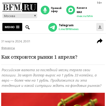
16+
Канал в
прямой
эфир
MAX
Москва
max.ru/bfm
Telegram
МЕНЮ
t.me/BFMnews
31 марта 2024, 20:01
Финансы
Как откроются рынки 1 апреля?
Российская валюта за последний месяц теряла свои
позиции. За март доллар вырос на 1 рубль 33 копейки, а
евро — более чем на 1 рубль. Продолжится ли эта
тенденция и какой ситуации ждать на фондовых рынках?