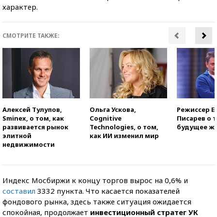
характер.
СМОТРИТЕ ТАКЖЕ:
Алексей Тулупов,
Ольга Ускова,
Режиссер Е
Sminex, о том, как
Cognitive
Писарев о т
развивается рынок
Technologies, о том,
будущее ж
элитной
как ИИ изменил мир
недвижимости
Индекс Мосбиржи к концу торгов вырос на 0,6% и
составил
3332 пункта. Что касается показателей
фондового рынка, здесь также ситуация ожидается
спокойная, продолжает
инвестиционный стратег УК