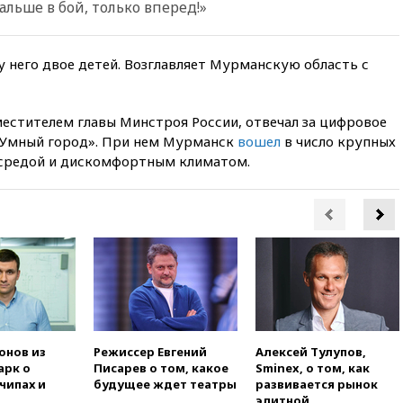
альше в бой, только вперед!»
вчера, 22:15
Аксаков: ЦБ
согласовал первый стандарт
исламского банкинга
 у него двое детей. Возглавляет Мурманскую область с
вчера, 21:43
Организаторы
«Интервидения»
подтвердили, что конкурс
пройдет в Саудовской Аравии
местителем главы Минстроя России, отвечал за цифровое
«Умный город». При нем Мурманск
вошел
в число крупных
вчера, 21:35
Машков: в РФ
 средой и дискомфортным климатом.
подготовили концепцию
развития театрального
искусства до 2035 года
вчера, 21:21
Правительство
РФ разрешило продажу
бензина старых
экологических классов
вчера, 21:15
Путин обсудил с
Машковым 150-летие Союза
театральных деятелей
онов из
Режиссер Евгений
Алексей Тулупов,
вчера, 20:47
Newsweek:
арк о
Писарев о том, какое
Sminex, о том, как
«взрывная» диарея охватила
чипах и
будущее ждет театры
развивается рынок
47 из 50 штатов США
элитной