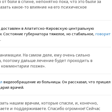
т боли в спине, непонятно пока, что это были за
вчера, 23:35
Российского
историка Артема Кирпиченка
азать какое-то влияние на его психическое
арестовали в Израиле
вчера, 23:23
«Спартак»
разгромил «Оренбург» в
Кубке России
л доставлен в Апатитско-Кировскую центральную
и. Состояние губернатора тяжелое, но стабильное,
говорит
вчера, 23:00
Пост Дмитриева в
.
X о миграционном кризисе в
Сеуте набрал миллион
просмотров
еанимации. На самом деле, ему очень сильно
вчера, 22:49
Минпромторг:
та, поэтому дальше лечение будет проходить в
банкротство «Кванта» не
означает прекращения
е комментарии позже».
производства телевизоров в
РФ
ал
видеообращение из больницы. Он рассказал, что пришел
вчера, 22:35
Семь грузовых
вагонов сошли с рельсов в
дарил врачей.
Оренбургской области
вчера, 22:22
Минфин: в июле
зать нашим врачам, которые спасли, и, конечно,
выросли нефтегазовые
доходы российского бюджета
ваете и поддерживаете. Спасибо огромное! Сейчас