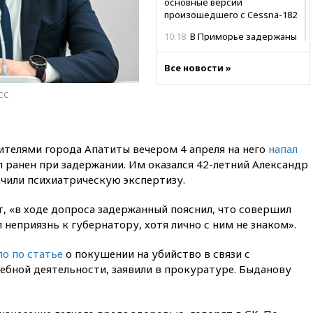
основные версии
произошедшего с Cessna-182
10:18
В Приморье задержаны
подростки, планировавшие
теракт на объекте Росгвардии
Все новости »
09:59
The Spectator:
АСС
отсутствие ракет для Patriot у
Украины приведет к
поражению Киева
09:54
МВД Германии:
ителями города Апатиты вечером 4 апреля на него
напал
инцидент с дроном в
 ранен при задержании. Им оказался 42-летний Александр
аэропорту Лейпцига —
ачили психиатрическую экспертизу.
«сценарий гибридной атаки»
09:32
В Тверской области
 «в ходе допроса задержанный пояснил, что совершил
обломки дрона повредили
неприязнь к губернатору, хотя лично с ним не знаком».
фасад логокомплекса
Wildberries
о по статье
о покушении на убийство в связи с
09:18
В Ярославской области
бной деятельности, заявили в прокуратуре. Быданову
отражена самая
массированная атака БПЛА
09:16
Трамп сообщил об