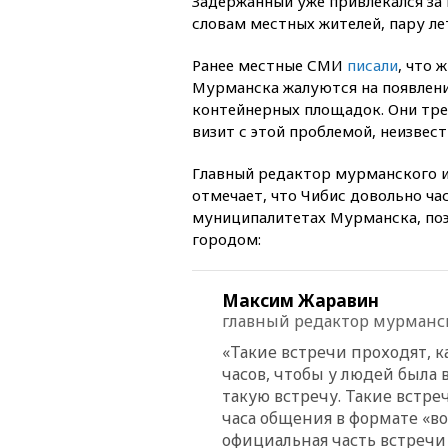
Задержанный уже привлекался за 
словам местных жителей, пару ле
Ранее местные СМИ
писали
, что 
Мурманска жалуются на появление
контейнерных площадок. Они треб
визит с этой проблемой, неизвест
Главный редактор мурманского 
отмечает, что Чибис довольно ч
муниципалитетах Мурманска, поэ
городом:
Максим Жаравин
главный редактор мурманск
«Такие встречи проходят, к
часов, чтобы у людей была 
такую встречу. Такие встр
часа общения в формате
«
во
официальная часть встречи 