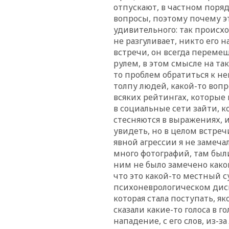
отпускают, в частном поря
вопросы, поэтому почему э
удивительного: так происхо
не разгуливает, никто его н
встречи, он всегда перемещ
рулем, в этом смысле на так
то проблем обратиться к не
толпу людей, какой-то вопр
всяких рейтингах, которые 
в социальные сети зайти, 
стесняются в выражениях, 
увидеть, но в целом встре
явной агрессии я не замеча
много фотографий, там был
ним не было замечено каког
что это какой-то местный с
психоневрологическом дисп
которая стала поступать, я
сказали какие-то голоса в г
нападение, с его слов, из-