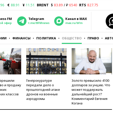
.96
€
88.91
¥
11.51
BRENT
$
83.89
/ ₽
6540
RTS
827.75
ness FM
Telegram
Канал в MAX
ой эфир
t.me/BFMnews
max.ru/bfm
НИИ
ФИНАНСЫ
ПОЛИТИКА
ОБЩЕСТВО
ПРАВО
АВТ
азрешили
Генпрокуратуре
Золото превысило 4100
во и продажу
передали дело о
долларов за унцию. Что
зких
прошлогодней атаке
может поддержать
ких классов
дронов на военные
дальнейший рост?
аэродромы
Комментарий Евгения
Когана