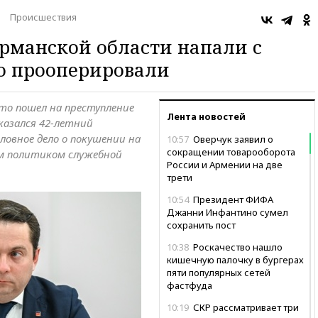
Происшествия
рманской области напали с
о прооперировали
что пошел на преступление
Лента новостей
оказался 42-летний
ловное дело о покушении на
10:57
Оверчук заявил о
сокращении товарооборота
ем политиком служебной
России и Армении на две
трети
10:54
Президент ФИФА
Джанни Инфантино сумел
сохранить пост
10:38
Роскачество нашло
кишечную палочку в бургерах
пяти популярных сетей
фастфуда
10:19
СКР рассматривает три