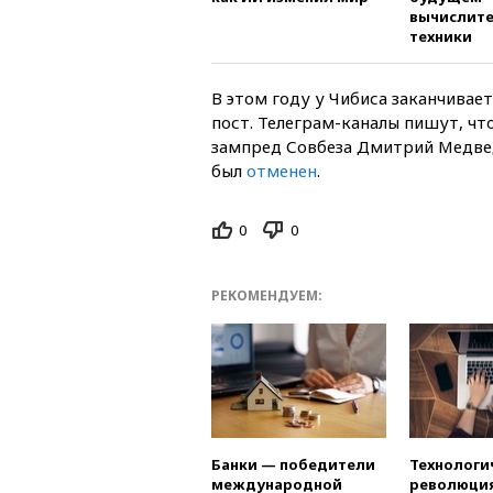
вычислит
техники
В этом году у Чибиса заканчивае
пост. Телеграм-каналы пишут, ч
зампред Совбеза Дмитрий Медвед
был
отменен
.
0
0
РЕКОМЕНДУЕМ:
Банки — победители
Технологи
международной
революция