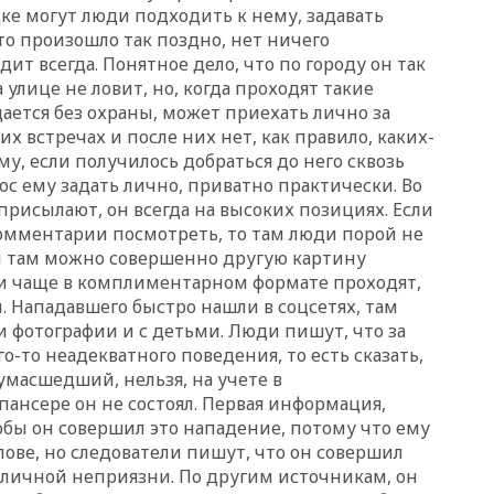
понимает сущность киевского
дке могут люди подходить к нему, задавать
режима
то произошло так поздно, нет ничего
05:10
Дом детства Нила
дит всегда. Понятное дело, что по городу он так
Армстронга впервые за 38 лет
а улице не ловит, но, когда проходят такие
выставили на продажу
ается без охраны, может приехать лично за
04:00
Мирошник: России стоит
их встречах и после них нет, как правило, каких-
быть готовой к продолжению
му, если получилось добраться до него сквозь
украинского конфликта
ос ему задать лично, приватно практически. Во
03:16
Трамп заявил, что
присылают, он всегда на высоких позициях. Если
предпочел бы соглашение с
комментарии посмотреть, то там люди порой не
Ираном
и там можно совершенно другую картину
02:06
Лантратова: судьба
чи чаще в комплиментарном формате проходят,
сотни жителей Курской
л. Нападавшего быстро нашли в соцсетях, там
области все еще неизвестна
и фотографии и с детьми. Люди пишут, что за
01:10
МИД РФ: ЕС пытается
о-то неадекватного поведения, то есть сказать,
сохранить мобилизационный
умасшедший, нельзя, на учете в
ресурс для Украины
ансере он не состоял. Первая информация,
00:05
Девочка с «маской
кобы он совершил это нападение, потому что ему
Бэтмена» показала лицо
олове, но следователи пишут, что он совершил
после последней операции
за личной неприязни. По другим источникам, он