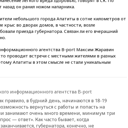
нанесение легкого вреда здоровью, говорят в СК. По
огромном запасе боеприпасов
т назад он ранил ножом напарника.
в США
08:54
В Таиланде сегодня
жители небольшого города Апатиты в сотне километров от
прощаются с молодыми
 крыс во дворах домов, в частности, возле
россиянами, жестоко убитыми
овали приезда губернатора. Связан ли его вчерашний
в Паттайе
но.
08:26
Летчики с упавшего
самолета в Приангарье
информационного агентства B-port Максим Жаравин
отделались ссадинами и
асто проводит встречи с местными жителями в разных
ушибами
тому Апатиты в этом смысле не стали уникальным
07:40
Таджикистан и
SpaceX/Starlink расширяют
сотрудничество в сфере
технологий
07:00
Силы ПВО сбили шесть
ого информационного агентства B-port
БПЛА ВСУ, летевших на
ак правило, в будний день, начинаются в 18-19
Москву
возможность вернуться с работы и попасть на
06:25
Золото подорожало до
ечи занимают очень много времени, минимум три
$4350 за тройскую унцию
прос — ответ
»
. Как часто бывает, когда
06:01
МИД РФ: Казахстан
заканчивается, губернатора, конечно, не