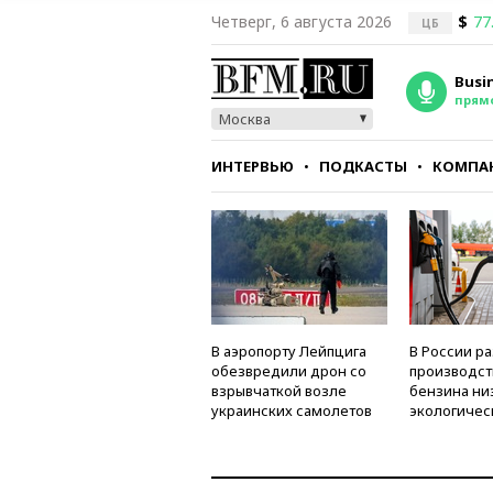
Четверг, 6 августа 2026
$
77
ЦБ
Busi
прям
Москва
ИНТЕРВЬЮ
ПОДКАСТЫ
КОМПА
СТИЛЬ
ТЕСТЫ
В аэропорту Лейпцига
В России р
обезвредили дрон со
производст
взрывчаткой возле
бензина ни
украинских самолетов
экологичес