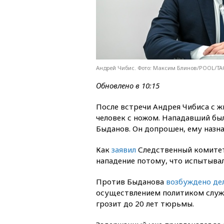
Андрей Чибис. Фото: Максим Блинов/POOL/Т
Обновлено в 10:15
После встречи Андрея Чибиса с ж
человек с ножом. Нападавший был
Быданов. Он допрошен, ему назн
Как
заявил
Следственный комитет,
нападение потому, что испытывал 
Против Быданова
возбуждено дел
осуществлением политиком служе
грозит до 20 лет тюрьмы.