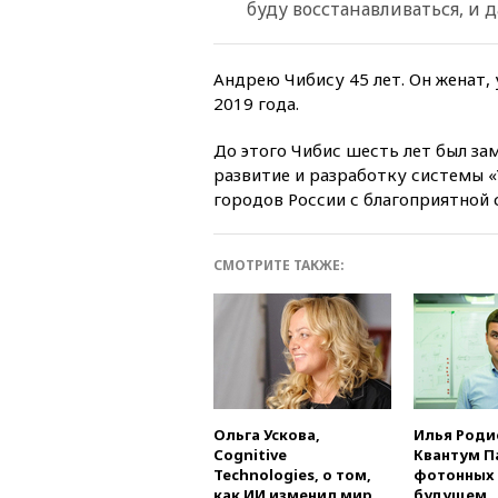
буду восстанавливаться, и д
Андрею Чибису 45 лет. Он женат,
2019 года.
До этого Чибис шесть лет был за
развитие и разработку системы 
городов России с благоприятной
СМОТРИТЕ ТАКЖЕ:
Ольга Ускова,
Илья Роди
Cognitive
Квантум П
Technologies, о том,
фотонных 
как ИИ изменил мир
будущем