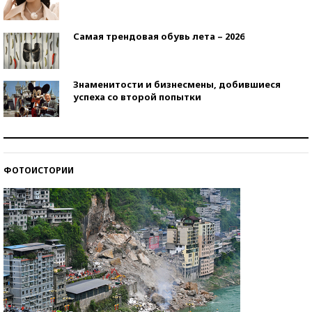
Самая трендовая обувь лета – 2026
Знаменитости и бизнесмены, добившиеся
успеха со второй попытки
Как защититься от солнца на курорте?
ФОТОИСТОРИИ
Кто изобрел средства связи?