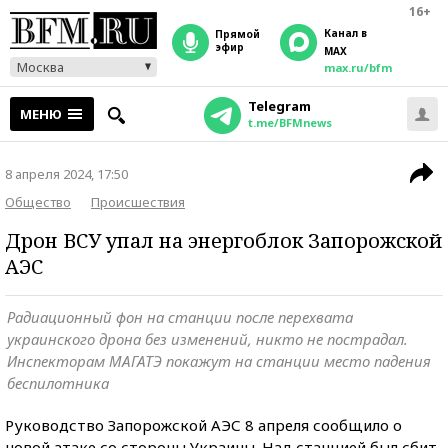
16+
Канал в
прямой
эфир
MAX
Москва
max.ru/bfm
Telegram
МЕНЮ
t.me/BFMnews
8 апреля 2024, 17:50
Общество
Происшествия
Дрон ВСУ упал на энергоблок Запорожской
АЭС
Радиационный фон на станции после перехвата
украинского дрона без изменений, никто не пострадал.
Инспекторам МАГАТЭ покажут на станции место падения
беспилотника
Руководство Запорожской АЭС 8 апреля сообщило о
новой атаке со стороны Украины. Над станцией был сбит