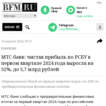
16+
Канал в
прямой
эфир
MAX
Москва
max.ru/bfm
Telegram
МЕНЮ
t.me/BFMnews
10 апреля 2024, 09:15
Компании
МТС-банк: чистая прибыль по РСБУ в
первом квартале 2024 года выросла на
32%, до 3,7 млрд рублей
Операционный доход за первый квартал вырос на 33% по
предварительным финансовым итогам
МТС-банк сообщил о предварительных финансовых
итогах за первый квартал 2024 года по российским