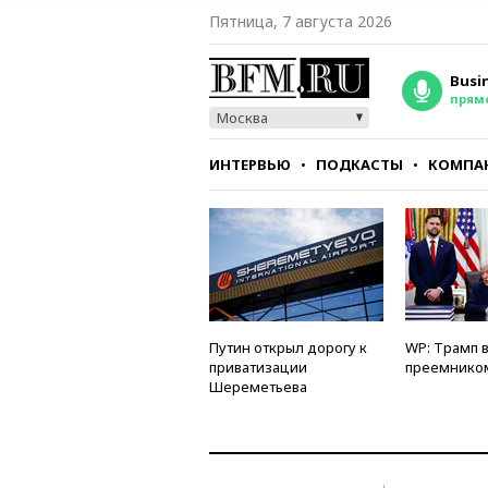
Пятница, 7 августа 2026
Busi
прям
Москва
ИНТЕРВЬЮ
ПОДКАСТЫ
КОМПА
СТИЛЬ
ТЕСТЫ
Путин открыл дорогу к
WP: Трамп 
приватизации
преемнико
Шереметьева