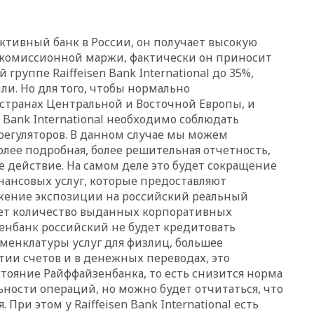
отменяет часть рейсов в Сочи
и Геленджик
вчера, 21:25
Руслан Терновой
ктивный банк в России, он получает высокую
выиграл золото чемпионата
 комиссионной маржи, фактически он приносит
Европы в прыжках с 10-
 группе Raiffeisen Bank International до 35%,
метровой вышки
ли. Но для того, чтобы нормально
вчера, 21:10
РФ не получала
странах Центральной и Восточной Европы, и
обращений о прекращении
 Bank International необходимо соблюдать
концессии строительства ж/д
егуляторов. В данном случае мы можем
в Армении
олее подробная, более решительная отчетность,
вчера, 21:00
В России вновь
е действие. На самом деле это будет сокращение
обсуждают эксперимент по
нансовых услуг, которые предоставляют
онлайн-продаже алкоголя
жение экспозиции на российский реальный
вчера, 20:45
Матвиенко:
чает количество выданных корпоративных
россиянам могут
зенбанк российский не будет кредитовать
рекомендовать не посещать
менклатуры услуг для физлиц, большее
Армению
тии счетов и в денежных переводах, это
вчера, 20:35
ПВО за день
стояние Райффайзенбанка, то есть снизится норма
сбила еще 281 украинский
ности операций, но можно будет отчитаться, что
беспилотник над Россией
 При этом у Raiffeisen Bank International есть
вчера, 20:27
Ямпольская