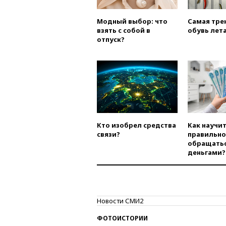
Модный выбор: что
Самая тре
взять с собой в
обувь лета
отпуск?
Кто изобрел средства
Как научи
связи?
правильно
обращатьс
деньгами?
Новости СМИ2
ФОТОИСТОРИИ