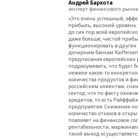
Андрей Бархота
эксперт финансового рынка
«Это очень успешный, эффе
прибыль, высокий уровень
до сих пор всей европейской
даже больше, чистой прибы
функционировать в других 
дочерним банкам Raiffeisen
предписания европейских р
подразумевать, что будет б
нежели какое-то конкретно
количества продуктов и фи
российским клиентам, сни
сектор, что по факту озна
кредитов, то есть Райффай
предприятия. Снижение но
количество отказов в откры
повлияет на финансовое со
рентабельности, маржиналь
такой выход осуществляется.