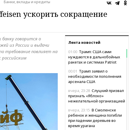
Банки, вклады и кредиты
ffeisen ускорить сокращение
к банку говорится о
Лента новостей
ей из России и выдачи
это требование повлияет на
01:00
Трамп: США сами
нуждаются в дальнобойных
с российским
ракетах и системах Patriot
00:01
Трамп заявил о
необходимости пополнения
арсенала США
вчера, 23:28
Слуцкий призвал
признать «Яблоко»
нежелательной организацией
вчера, 23:15
В Смоленске
ребенок и женщина погибли
при падении деревьев во
время урагана