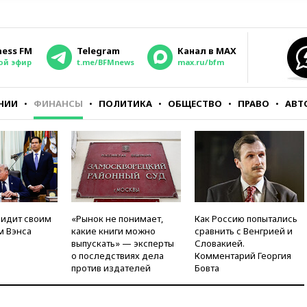
ness FM
Telegram
Канал в MAX
ой эфир
t.me/BFMnews
max.ru/bfm
НИИ
ФИНАНСЫ
ПОЛИТИКА
ОБЩЕСТВО
ПРАВО
АВТ
видит своим
«Рынок не понимает,
Как Россию попытались
м Вэнса
какие книги можно
сравнить с Венгрией и
выпускать» — эксперты
Словакией.
о последствиях дела
Комментарий Георгия
против издателей
Бовта