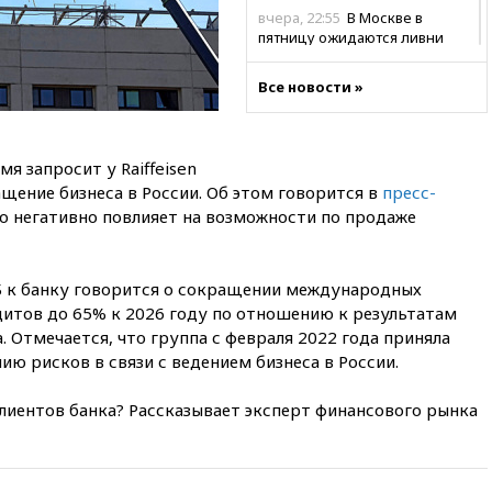
вчера, 22:55
В Москве в
пятницу ожидаются ливни
вчера, 22:35
Винисиус
Все новости »
продлил контракт с «Реалом»
до 2032 года
вчера, 22:28
Отказаться от
российского гражданства
я запросит у Raiffeisen
станет значительно дороже
ащение бизнеса в России. Об этом говорится в
пресс-
это негативно повлияет на возможности по продаже
вчера, 22:20
Путин назвал 76-ю
гвардейскую десантно-
штурмовую дивизию
легендарной
Б к банку говорится о сокращении международных
дитов до 65% к 2026 году по отношению к результатам
вчера, 22:15
Путин заслушал
доклад о ситуации на
. Отмечается, что группа с февраля 2022 года приняла
добропольском направлении
ю рисков в связи с ведением бизнеса в России.
вчера, 21:58
Генпрокуратура
признала нежелательным в
клиентов банка? Рассказывает эксперт финансового рынка
РФ американский Human
Rights Foundation
вчера, 21:35
«Аэрофлот»