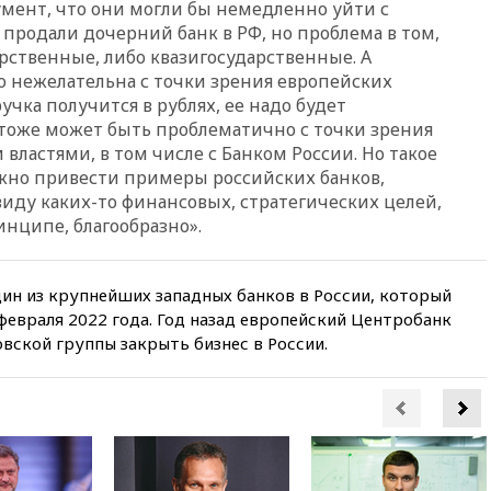
мент, что они могли бы немедленно уйти с
призвала оптимизировать
 продали дочерний банк в РФ, но проблема в том,
олимпиады для поступления в
рственные, либо квазигосударственные. А
вузы
 нежелательна с точки зрения европейских
вчера, 20:15
Минтранс
учка получится в рублях, ее надо будет
предложил оплачивать
о тоже может быть проблематично с точки зрения
защиту дорог от БПЛА из
средств на ремонт
 властями, в том числе с Банком России. Но такое
ожно привести примеры российских банков,
вчера, 20:00
Зеленский 8
виду каких-то финансовых, стратегических целей,
августа посетит Сербию с
официальным визитом
инципе, благообразно».
вчера, 19:58
В Госдуму будет
внесен законопроект об
ин из крупнейших западных банков в России, который
отмене ЕГЭ
 февраля 2022 года. Год назад европейский Центробанк
вчера, 19:50
Аэропорты Сочи и
вской группы закрыть бизнес в России.
Ярославля приостановили
работу
вчера, 19:35
WP: Трамп
призвал доноров-
республиканцев поддержать
Вэнса на выборах 2028 года