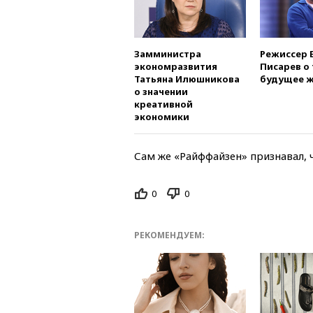
Замминистра
Режиссер 
экономразвития
Писарев о 
Татьяна Илюшникова
будущее ж
о значении
креативной
экономики
Сам же «Райффайзен» признавал, 
0
0
РЕКОМЕНДУЕМ: