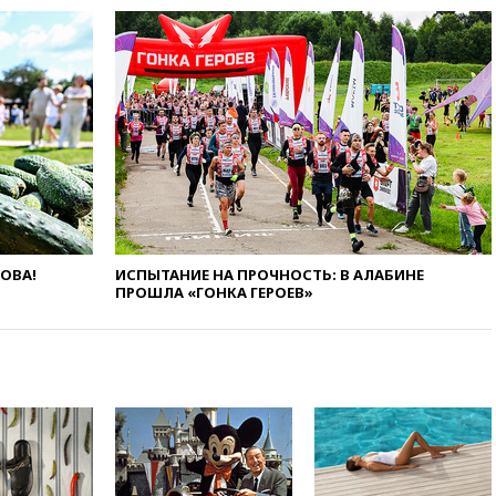
атак на склады Wildberries
бизнесу
вчера, 16:55
Экс-директору
Popcorn Books запросили
четыре года условно
вчера, 16:46
ЦБ:
международные резервы
России снизились
вчера, 16:35
На
восстановление Херсонской
области направят 6,8 млрд
рублей
ЛОВА!
ИСПЫТАНИЕ НА ПРОЧНОСТЬ: В АЛАБИНЕ
ПРОШЛА «ГОНКА ГЕРОЕВ»
вчера, 16:16
The Guardian:
ученые США создали
гипоаллергенных собак
вчера, 15:45
Спутник
«Электро-Л» № 5 введен в
эксплуатацию
вчера, 15:35
Два человека
погибли при атаках дронов
ВСУ в Брянской области