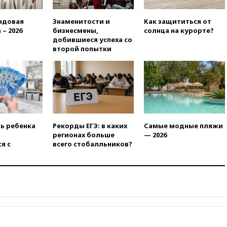
вчера, 18:00
Совет мира
ндовая
Знаменитости и
Как защититься от
выбрал подрядчика для
 – 2026
бизнесмены,
солнца на курорте?
строительства военной базы в
добившиеся успеха со
Газе
второй попытки
вчера, 17:50
Миронов призвал
снять «Яблоко» с выборов в
Госдуму
вчера, 17:45
Правительство
получит «золотую акцию» в
управлении аэропортом
Шереметьево
ть ребенка
Рекорды ЕГЭ: в каких
Самые модные пляжи
вчера, 17:35
Шесть человек
регионах больше
— 2026
пострадали при ударе ВСУ по
я с
всего стобалльников?
автобусу в Запорожской
области
вчера, 17:25
В аэропортах
Сочи и Геленджика сняты
ограничения
вчера, 17:17
Власти РФ
помогут пострадавшему от