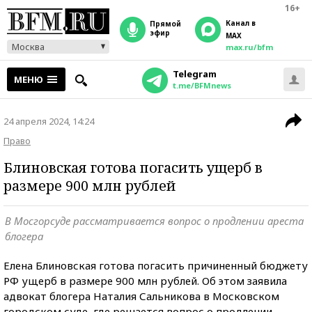
16+
Канал в
прямой
эфир
MAX
Москва
max.ru/bfm
Telegram
МЕНЮ
t.me/BFMnews
24 апреля 2024, 14:24
Право
Блиновская готова погасить ущерб в
размере 900 млн рублей
В Мосгорсуде рассматривается вопрос о продлении ареста
блогера
Елена Блиновская готова погасить причиненный бюджету
РФ ущерб в размере 900 млн рублей. Об этом заявила
адвокат блогера Наталия Сальникова в Московском
городском суде, где решается вопрос о продлении