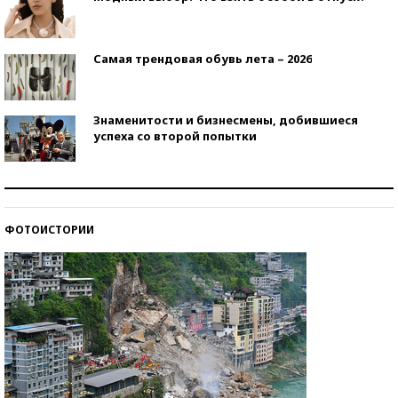
Самая трендовая обувь лета – 2026
Знаменитости и бизнесмены, добившиеся
успеха со второй попытки
Как защититься от солнца на курорте?
ФОТОИСТОРИИ
Кто изобрел средства связи?