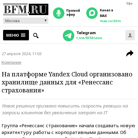
16+
Канал в
прямой
эфир
MAX
Москва
max.ru/bfm
Telegram
МЕНЮ
t.me/BFMnews
27 апреля 2024, 11:03
Компании
На платформе Yandex Cloud организовано
хранилище данных для «Ренессанс
страхования»
Новое решение призвано повысить скорость реакции на
запросы клиентов без увеличения затрат на IT
Группа «Ренессанс страхование» начала создавать новую
архитектуру работы с корпоративными данными. Об