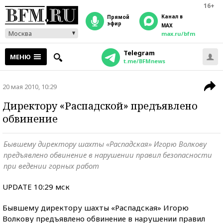
16+
Канал в
прямой
эфир
MAX
Москва
max.ru/bfm
Telegram
МЕНЮ
t.me/BFMnews
20 мая 2010, 10:29
Директору «Распадской» предъявлено
обвинение
Бывшему директору шахты «Распадская» Игорю Волкову
предъявлено обвинение в нарушении правил безопасности
при ведении горных работ
UPDATE 10:29 мск
Бывшему директору шахты «Распадская» Игорю
Волкову предъявлено обвинение в нарушении правил