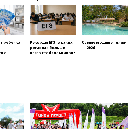
продлил контракт с «Реалом»
до 2032 года
вчера, 22:28
Отказаться от
российского гражданства
станет значительно дороже
вчера, 22:20
Путин назвал 76-ю
гвардейскую десантно-
ть ребенка
Рекорды ЕГЭ: в каких
Самые модные пляжи
штурмовую дивизию
регионах больше
— 2026
легендарной
я с
всего стобалльников?
вчера, 22:15
Путин заслушал
доклад о ситуации на
добропольском направлении
вчера, 21:58
Генпрокуратура
признала нежелательным в
РФ американский Human
Rights Foundation
вчера, 21:35
«Аэрофлот»
отменяет часть рейсов в Сочи
и Геленджик
вчера, 21:25
Руслан Терновой
выиграл золото чемпионата