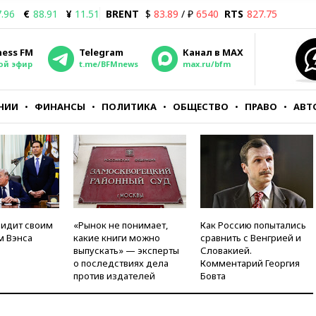
.96
€
88.91
¥
11.51
BRENT
$
83.89
/ ₽
6540
RTS
827.75
ness FM
Telegram
Канал в MAX
ой эфир
t.me/BFMnews
max.ru/bfm
НИИ
ФИНАНСЫ
ПОЛИТИКА
ОБЩЕСТВО
ПРАВО
АВТ
видит своим
«Рынок не понимает,
Как Россию попытались
м Вэнса
какие книги можно
сравнить с Венгрией и
выпускать» — эксперты
Словакией.
о последствиях дела
Комментарий Георгия
против издателей
Бовта