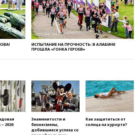
Европы в прыжках с 10-
метровой вышки
вчера, 21:10
РФ не получала
обращений о прекращении
концессии строительства ж/д
в Армении
ЛОВА!
ИСПЫТАНИЕ НА ПРОЧНОСТЬ: В АЛАБИНЕ
вчера, 21:00
В России вновь
ПРОШЛА «ГОНКА ГЕРОЕВ»
обсуждают эксперимент по
онлайн-продаже алкоголя
вчера, 20:45
Матвиенко:
россиянам могут
рекомендовать не посещать
Армению
вчера, 20:35
ПВО за день
сбила еще 281 украинский
беспилотник над Россией
вчера, 20:27
Ямпольская
призвала оптимизировать
ндовая
Знаменитости и
Как защититься от
олимпиады для поступления в
 – 2026
бизнесмены,
солнца на курорте?
вузы
добившиеся успеха со