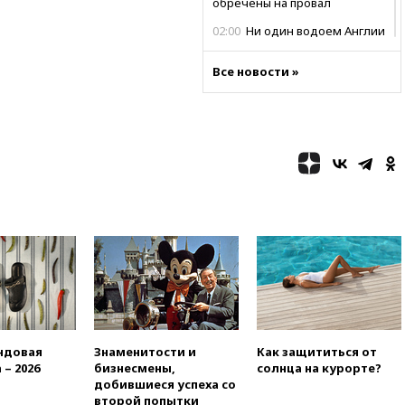
обречены на провал
02:00
Ни один водоем Англии
не соответствует нормам
химической безопасности
Все новости »
01:00
Трамп: США сами
нуждаются в дальнобойных
ракетах и системах Patriot
00:01
Трамп заявил о
необходимости пополнения
арсенала США
вчера, 23:28
Слуцкий призвал
признать «Яблоко»
нежелательной организацией
вчера, 23:15
В Смоленске
ребенок и женщина погибли
при падении деревьев во
время урагана
вчера, 22:55
В Москве в
ндовая
Знаменитости и
Как защититься от
пятницу ожидаются ливни
 – 2026
бизнесмены,
солнца на курорте?
добившиеся успеха со
вчера, 22:35
Винисиус
второй попытки