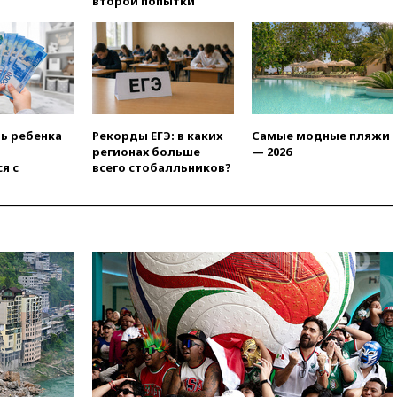
второй попытки
вчера, 20:15
Минтранс
предложил оплачивать
защиту дорог от БПЛА из
средств на ремонт
вчера, 20:00
Зеленский 8
августа посетит Сербию с
официальным визитом
ть ребенка
Рекорды ЕГЭ: в каких
Самые модные пляжи
вчера, 19:58
В Госдуму будет
регионах больше
— 2026
внесен законопроект об
я с
всего стобалльников?
отмене ЕГЭ
вчера, 19:50
Аэропорты Сочи и
Ярославля приостановили
работу
вчера, 19:35
WP: Трамп
призвал доноров-
республиканцев поддержать
Вэнса на выборах 2028 года
вчера, 19:20
Число ломбардов
в РФ превысило максимум
2022 года
вчера, 19:15
Жуковский и