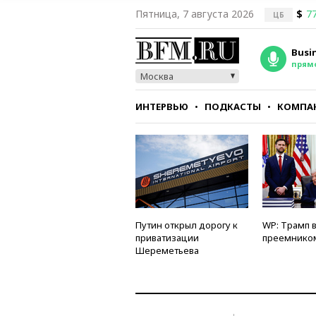
Пятница, 7 августа 2026
$
77
ЦБ
Busi
прям
Москва
ИНТЕРВЬЮ
ПОДКАСТЫ
КОМПА
СТИЛЬ
ТЕСТЫ
Путин открыл дорогу к
WP: Трамп 
приватизации
преемнико
Шереметьева