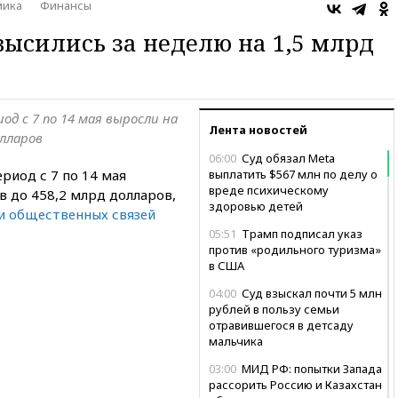
мика
Финансы
высились за неделю на 1,5 млрд
д с 7 по 14 мая выросли на
Лента новостей
олларов
06:00
Суд обязал Meta
риод с 7 по 14 мая
выплатить $567 млн по делу о
вреде психическому
в до 458,2 млрд долларов,
здоровью детей
и общественных связей
05:51
Трамп подписал указ
против «родильного туризма»
в США
04:00
Суд взыскал почти 5 млн
рублей в пользу семьи
отравившегося в детсаду
мальчика
03:00
МИД РФ: попытки Запада
рассорить Россию и Казахстан