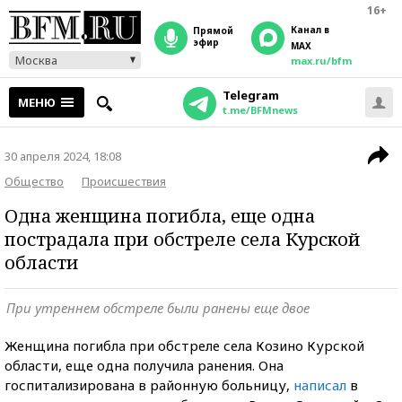
16+
Канал в
прямой
эфир
MAX
Москва
max.ru/bfm
Telegram
МЕНЮ
t.me/BFMnews
30 апреля 2024, 18:08
Общество
Происшествия
Одна женщина погибла, еще одна
пострадала при обстреле села Курской
области
При утреннем обстреле были ранены еще двое
Женщина погибла при обстреле села Козино Курской
области, еще одна получила ранения. Она
госпитализирована в районную больницу,
написал
в