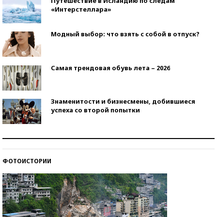
Путешествие в Исландию по следам
«Интерстеллара»
Модный выбор: что взять с собой в отпуск?
Самая трендовая обувь лета – 2026
Знаменитости и бизнесмены, добившиеся
успеха со второй попытки
Как защититься от солнца на курорте?
ФОТОИСТОРИИ
Кто изобрел средства связи?