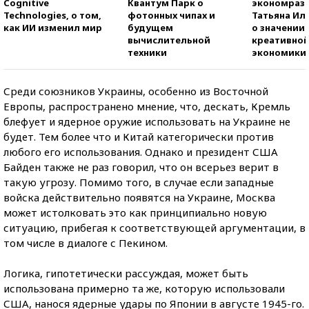
Cognitive
Квантум Парк о
экономраз
Technologies, о том,
фотонных чипах и
Татьяна И
как ИИ изменил мир
будущем
о значении
вычислительной
креативно
техники
экономики
Среди союзников Украины, особенно из Восточной
Европы, распространено мнение, что, дескать, Кремль
блефует и ядерное оружие использовать на Украине не
будет. Тем более что и Китай категорически против
любого его использования. Однако и президент США
Байден также не раз говорил, что он всерьез верит в
такую угрозу. Помимо того, в случае если западные
войска действительно появятся на Украине, Москва
может истолковать это как принципиально новую
ситуацию, прибегая к соответствующей аргументации, в
том числе в диалоге с Пекином.
Логика, гипотетически рассуждая, может быть
использована примерно та же, которую использовали
США, нанося ядерные удары по Японии в августе
1945-го
.