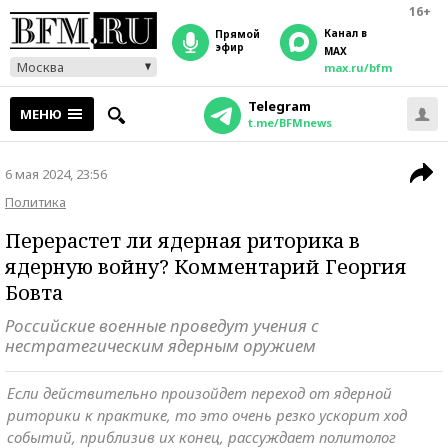
16+
Канал в
прямой
эфир
MAX
Москва
max.ru/bfm
Telegram
МЕНЮ
t.me/BFMnews
6 мая 2024, 23:56
Политика
Перерастет ли ядерная риторика в
ядерную войну? Комментарий Георгия
Бовта
Российские военные проведут учения с
нестратегическим ядерным оружием
Если действительно произойдет переход от ядерной
риторики к практике, то это очень резко ускорит ход
событий, приблизив их конец, рассуждает политолог