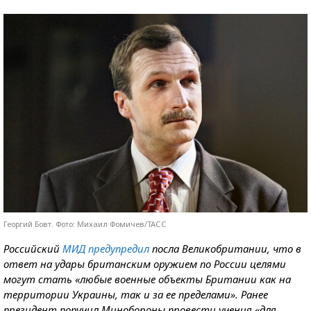
Георгий Бовт. Фото: Михаил Фомичев/ТАСС
Российский
МИД предупредил
посла Великобритании, что в
ответ на удары британским оружием по России целями
могут стать «любые военные объекты Британии как на
территории Украины, так и за ее пределами». Ранее
президент поручил Минобороны провести учения «для