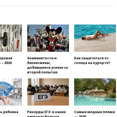
вчера, 21:58
Генпрокуратура
признала нежелательным в
РФ американский Human
Rights Foundation
вчера, 21:35
«Аэрофлот»
отменяет часть рейсов в Сочи
и Геленджик
вчера, 21:25
Руслан Терновой
выиграл золото чемпионата
Европы в прыжках с 10-
ндовая
Знаменитости и
Как защититься от
метровой вышки
 – 2026
бизнесмены,
солнца на курорте?
вчера, 21:10
РФ не получала
добившиеся успеха со
обращений о прекращении
второй попытки
концессии строительства ж/д
в Армении
вчера, 21:00
В России вновь
обсуждают эксперимент по
онлайн-продаже алкоголя
вчера, 20:45
Матвиенко:
россиянам могут
ть ребенка
Рекорды ЕГЭ: в каких
Самые модные пляжи
рекомендовать не посещать
регионах больше
— 2026