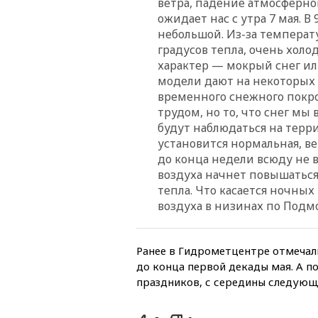
ветра, падение атмосферног
ожидает нас с утра 7 мая. В
небольшой. Из-за температу
градусов тепла, очень хол
характер — мокрый снег ил
модели дают на некоторых 
временного снежного покр
трудом, но то, что снег мы 
будут наблюдаться на терр
установится нормальная, ве
до конца недели всюду не в
воздуха начнет повышаться
тепла. Что касается ночны
воздуха в низинах по Подмо
Ранее в Гидрометцентре отмечали
до конца первой декады мая. А п
праздников, с середины следующ