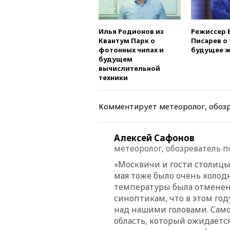
Илья Родионов из
Режиссер 
Квантум Парк о
Писарев о 
фотонных чипах и
будущее ж
будущем
вычислительной
техники
Комментирует метеоролог, обозр
Алексей Сафонов
метеоролог, обозреватель 
«Москвичи и гости столицы 
мая тоже было очень холодн
температуры была отменена
синоптикам, что в этом го
над нашими головами. Само
область, который ожидается