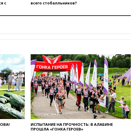
я с
всего стобалльников?
нежелательной организацией
вчера, 23:15
В Смоленске
ребенок и женщина погибли
при падении деревьев во
время урагана
вчера, 22:55
В Москве в
пятницу ожидаются ливни
вчера, 22:35
Винисиус
продлил контракт с «Реалом»
до 2032 года
вчера, 22:28
Отказаться от
российского гражданства
станет значительно дороже
вчера, 22:20
Путин назвал 76-ю
гвардейскую десантно-
штурмовую дивизию
легендарной
вчера, 22:15
Путин заслушал
доклад о ситуации на
ЛОВА!
ИСПЫТАНИЕ НА ПРОЧНОСТЬ: В АЛАБИНЕ
добропольском направлении
ПРОШЛА «ГОНКА ГЕРОЕВ»