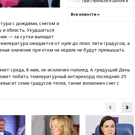
11:22
При стрельбе в школе в
Таиланде погибли пять
человек
Все новости »
11:19
Россия рассчитывает
тура с дождями, снегом и
заключить безвизовые
 и область. Ухудшаться
соглашения с Индонезией и
рник — за сутки выпадет
Малайзией
емпература ожидается от нуля до плюс пяти градусов, а
11:04
«Ведомости»: на партию
вные значения при этом на неделе не будут превышать
«Яблоко» ополчились
конкуренты
10:59
Торговые центры и кафе
ет среда, 8 мая, не исключен гололед. А грядущий День
в России могут обязать
может побить температурный антирекорд последних 25
раздавать питьевую воду
евысит семи градусов тепла, также возможен снег с
бесплатно
10:41
Бывшая глава брокера
Mind Money Юлия Хандошко
признала свою вину
10:41
Пашинян: Армения
понимает невозможность
одновременного членства в
ЕС и ЕАЭС