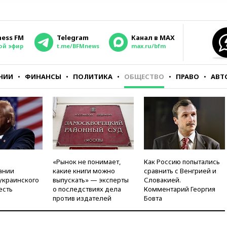
ness FM
Telegram
Канал в MAX
ой эфир
t.me/BFMnews
max.ru/bfm
НИИ
ФИНАНСЫ
ПОЛИТИКА
ОБЩЕСТВО
ПРАВО
АВТ
«Рынок не понимает,
Как Россию попытались
ании
какие книги можно
сравнить с Венгрией и
украинского
выпускать» — эксперты
Словакией.
есть
о последствиях дела
Комментарий Георгия
против издателей
Бовта