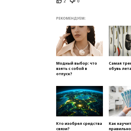
2
0
РЕКОМЕНДУЕМ:
Модный выбор: что
Самая тре
взять с собой в
обувь лета
отпуск?
Кто изобрел средства
Как научи
связи?
правильно