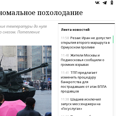
аномальное похолодание
ие температуры до нуля
Лента новостей
о снегом. Потепление
11:58
Резаи: Иран не допустит
открытия второго маршрута в
Ормузском проливе
11:48
Жители Москвы и
Подмосковья сообщили о
громких взрывах
11:41
ТПП предлагает
изменить процедуру
банкротства для
пострадавших от атак БПЛА
продавцов
11:38
Шадаев исключил
запуск мессенджера на
«Госуслугах»