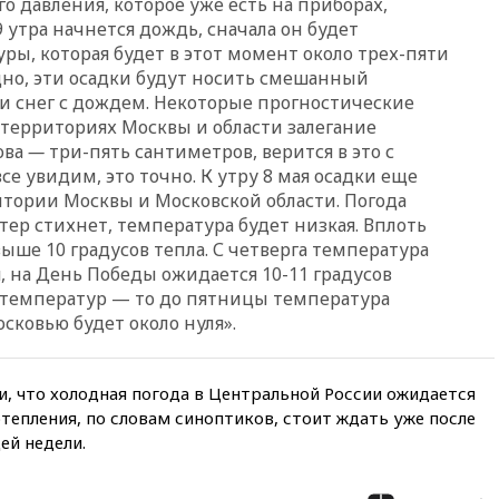
о давления, которое уже есть на приборах,
основополагающим
принципам ЕАЭС
 9 утра начнется дождь, сначала он будет
ры, которая будет в этот момент около трех-пяти
09:06
Гендиректора
одно, эти осадки будут носить смешанный
удмуртской «Ижавиа»
и снег с дождем. Некоторые прогностические
попросили уволиться
территориях Москвы и области залегание
08:51
Осужденный в России
ова
—
три-пять сантиметров, верится в это с
американец Гилман
все увидим, это точно. К утру 8 мая осадки еще
находится при смерти
итории Москвы и Московской области. Погода
08:22
В Екатеринбурге
тер стихнет, температура будет низкая. Вплоть
атакован склад Wildberries
ыше 10 градусов тепла. С четверга температура
07:52
В Таиланде ученик
, на День Победы ожидается 10-11 градусов
устроил стрельбу в школе:
х температур — то до пятницы температура
есть жертвы
сковью будет около нуля».
07:00
Лесной пожар в 30
километрах от Ванкувера
привел к эвакуации жителей
, что холодная погода в Центральной России ожидается
06:00
Суд обязал Meta
отепления, по словам синоптиков, стоит ждать уже после
выплатить $567 млн по делу о
ей недели.
вреде психическому
здоровью детей