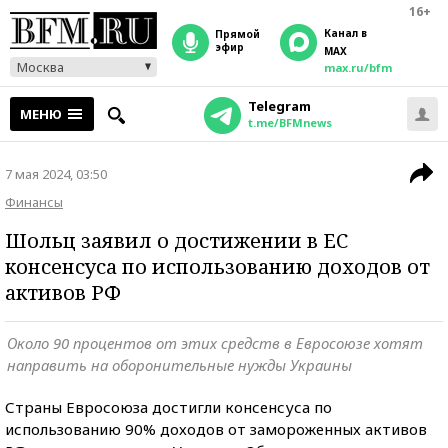
16+
Канал в
прямой
эфир
MAX
Москва
max.ru/bfm
Telegram
МЕНЮ
t.me/BFMnews
7 мая 2024, 03:50
Финансы
Шольц заявил о достижении в ЕС
консенсуса по использованию доходов от
активов РФ
Около 90 процентов от этих средств в Евросоюзе хотят
направить на оборонительные нужды Украины
Страны Евросоюза достигли консенсуса по
использованию 90% доходов от замороженных активов