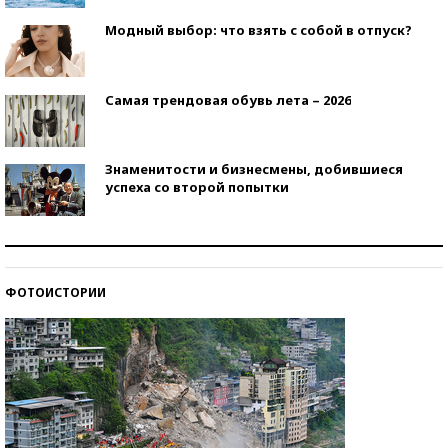
Модный выбор: что взять с собой в отпуск?
Самая трендовая обувь лета – 2026
Знаменитости и бизнесмены, добившиеся
успеха со второй попытки
Как защититься от солнца на курорте?
ФОТОИСТОРИИ
Кто изобрел средства связи?