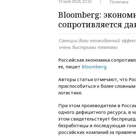
13 мая 2024, 22:22
Политика
Bloomberg: эконом
сопротивляется д
Санкции дали неожиданный эффек
очень быстрыми темпами
Российская экономика сопротивл
ее, пишет
Вloomberg
.
Авторы статьи отмечают, что Ро
приспособиться к более сложным
логистике.
При этом производители в Росс
одного дефицитного ресурса, в ча
этом свидетельствует беспрецед
безработицы и последующая гонк
российских компаний за привлече