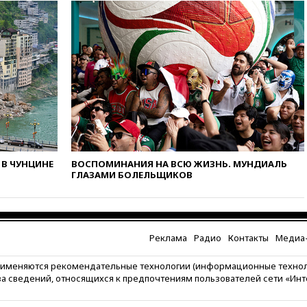
вчера, 11:47
Суд оставил под
арестом Rolls-Royce блогера
Лерчек
вчера, 11:07
При
столкновении катера и лодки
под Самарой погибли два
человека
вчера, 10:27
Движение по
трассе «Новороссия»
восстановлено
вчера, 09:55
Силы ПВО
перехватили за утро 85 БПЛА
В ЧУНЦИНЕ
ВОСПОМИНАНИЯ НА ВСЮ ЖИЗНЬ. МУНДИАЛЬ
ГЛАЗАМИ БОЛЕЛЬЩИКОВ
над территорией РФ
вчера, 09:25
Ильский НПЗ на
Кубани загорелся после
падения обломков дрона
Реклама
Радио
Контакты
Медиа-
вчера, 08:57
Собянин
сообщил о девяти БПЛА,
рименяются рекомендательные технологии (информационные техно
сбитых на подлете к Москве
за сведений, относящихся к предпочтениям пользователей сети «Ин
вчера, 08:42
Силы ПВО сбили
почти 400 БПЛА над