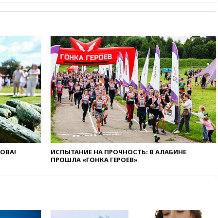
Иран в атаке на судно
нефтяной компании ADNOC в
Ормузе
вчера, 18:56
«Газпром»: объем
газа в европейских подземных
хранилищах достиг
антирекорда
вчера, 18:25
ТАСС: Уиткофф и
Кушнер могут вскоре посетить
Москву и Киев
вчера, 17:43
«Тиса» выдвинула
экс-председателя Верховного
суда на пост президента
Венгрии
ЛОВА!
ИСПЫТАНИЕ НА ПРОЧНОСТЬ: В АЛАБИНЕ
вчера, 16:50
Politico: «Газовая
ПРОШЛА «ГОНКА ГЕРОЕВ»
авантюра Германии ставит под
угрозу европейскую зиму»
вчера, 16:16
Беспилотник
взорвался вблизи
газопровода в Болгарии
вчера, 15:25
При атаке БПЛА в