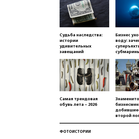
Судьба наследства:
Бизнес ух
истории
воду: заче
удивительных
суперъяхт
завещаний
субмарин
Самая трендовая
Знаменито
обувь лета – 2026
бизнесмен
добившиес
второй по
ФОТОИСТОРИИ