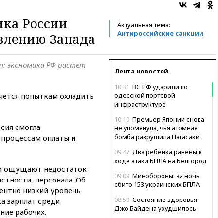
ика России
Актуальная тема:
Антироссийские санкции
авлению Запада
т: экономика РФ растет
Лента новостей
10:31
ВС РФ ударили по
яется попыткам охладить
одесской портовой
инфраструктуре
10:10
Премьер Японии снова
ссия смогла
не упомянула, чья атомная
бомба разрушила Нагасаки
 процессам оплаты и
09:47
Два ребенка ранены в
ходе атаки БПЛА на Белгород
ии ощущают недостаток
09:09
Минобороны: за ночь
стности, персонала. Об
сбито 153 украинских БПЛА
ентно низкий уровень
08:50
Состояние здоровья
а зарплат среди
Джо Байдена ухудшилось
ние рабочих.