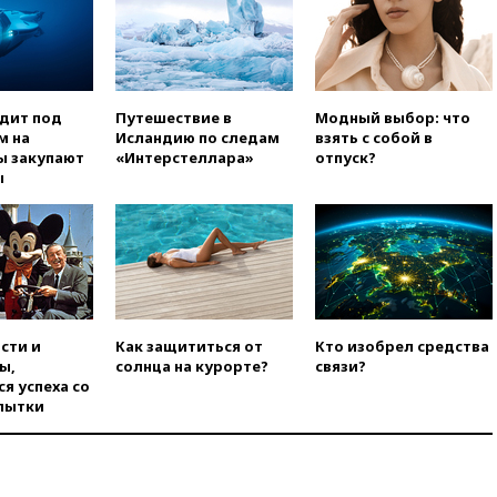
в Теlegram
вчера, 22:50
Российский
режиссер Кирилл Соколов
снимет триллер для Netflix
вчера, 22:20
Турция призвала
одит под
Путешествие в
Модный выбор: что
к мораторию на удары по
м на
Исландию по следам
взять с собой в
торговым судам в Черном
ы закупают
«Интерстеллара»
отпуск?
море
ы
вчера, 21:43
Экс-
председатель Верховного
суда Венгрии согласился стать
президентом республики
вчера, 20:58
Финляндия
введет экзамен для
претендентов на получение
сти и
Как защититься от
Кто изобрел средства
гражданства
ы,
солнца на курорте?
связи?
я успеха со
вчера, 20:12
Минобороны
пытки
Болгарии: упавший в стране
беспилотник, скорее всего,
был украинским
вчера, 19:29
ОАЭ обвинили