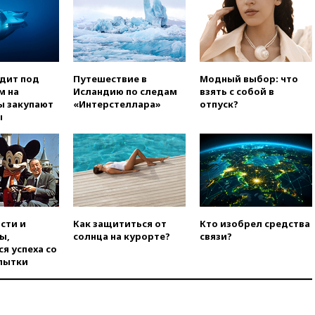
Белгородской области погиб
мирный житель
вчера, 14:54
В Аргентине умер
отец футболиста Лионеля
Месси
одит под
Путешествие в
Модный выбор: что
м на
Исландию по следам
взять с собой в
вчера, 14:43
Турция
ы закупают
«Интерстеллара»
отпуск?
ограничила судоходство в
ы
Черном море
вчера, 14:20
Генпрокурором
США стал Тодд Бланш
вчера, 13:37
Пляжи
Геленджика закрыты из-за
опасности БПЛА
вчера, 13:03
Испания ввела
сти и
Как защититься от
Кто изобрел средства
погранконтроль для
ы,
солнца на курорте?
связи?
итальянских туристов
я успеха со
пытки
вчера, 12:27
Возгорание на
Ильском НПЗ, вызванное
атакой БПЛА, потушили