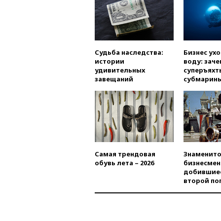
Судьба наследства:
Бизнес ух
истории
воду: заче
удивительных
суперъяхт
завещаний
субмарин
Самая трендовая
Знаменито
обувь лета – 2026
бизнесмен
добившиес
второй по