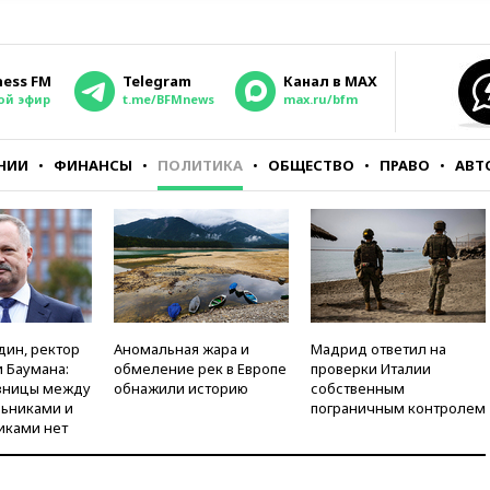
ness FM
Telegram
Канал в MAX
ой эфир
t.me/BFMnews
max.ru/bfm
НИИ
ФИНАНСЫ
ПОЛИТИКА
ОБЩЕСТВО
ПРАВО
АВТ
дин, ректор
Аномальная жара и
Мадрид ответил на
 Баумана:
обмеление рек в Европе
проверки Италии
зницы между
обнажили историю
собственным
ьниками и
пограничным контролем
иками нет