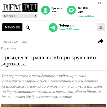
16+
Канал в
прямой
эфир
MAX
Москва
max.ru/bfm
Telegram
МЕНЮ
t.me/BFMnews
19 мая 2024, 19:27
Политика
Президент Ирана погиб при крушении
вертолета
Три вертолета с президентом и рядом иранских
чиновников возвращались с совместной с президентом
Азербайджана церемонии открытия плотины. Вертолет,
на борту которого находились президент Ирана Эбрахим
Раиси и глава МИД, «жестко сел» в горах