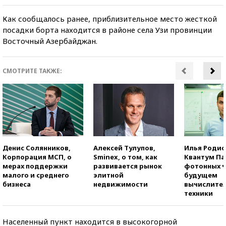
Как сообщалось ранее, приблизительное место жесткой
посадки борта находится в районе села Узи провинции
Восточный Азербайджан.
СМОТРИТЕ ТАКЖЕ:
Денис Солянников,
Алексей Тулупов,
Илья Родио
Корпорация МСП, о
Sminex, о том, как
Квантум Па
мерах поддержки
развивается рынок
фотонных ч
малого и среднего
элитной
будущем
бизнеса
недвижимости
вычислите
техники
Населенный пункт находится в высокогорной