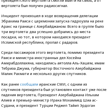
президентского вертолета смогли выйти на связь, а от
вертолета был получен радиосигнал.
Инцидент произошел в ходе возвращения делегации
Эбрахима Раиси с церемонии запуска гидроузла на реке
Аракс на границе с Азербайджаном. Всего в группе было
три вертолета: два успешно добрались до места
посадки, но тот, в котором находился президент
Исламской республики, пропал с радаров.
Среди пассажиров этого вертолета, помимо президента
Раиси и министра иностранных дел Хосейна
Амирабдоллахяна, находились аятолла Аль-Хашем, имам
Тебриза Джума, губернатор Восточного Азербайджана
Малик Рахмати и несколько других спутников.
Как ранее
сообщали
иранские СМИ, с одним из
спутников президента был установлен контакт уже после
падения вертолета, Президент Азербайджана Ильхам
Алиев и премьер-министр Ирака Мохаммед Шиа ас-
Судани, и президент Турции Реджеп Тайип Эрдоган