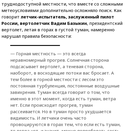
труднодоступной местности, что вместе со сложными
метеоусловиями дополнительно осложняло поиск. Как
говорит
летчик-испытатель, заслуженный пилот
России, вертолетчик Вадим Базыкин
, президентский
вертолет, летая в горах в густой туман, намеренно
нарушал правила безопасности:
— Горная местность — это всегда
неравномерный прогрев. Солнечная сторона
подсасывает вертолет, а теневая сторона,
наоборот, в восходящие потоки вас бросает. А
тем более в горной местности с лесом это
постоянная турбуленция, постоянные воздушные
завихрения. Туман всегда говорит о том, что
именно в этот момент, когда есть туман, ветра
нет. Если происходит прогрев, туман
рассеивается. Но в туман просто ухудшается
видимость. И летчики очень часто
провоцируются в горах тем, что если есть туман,
то ветра нет, и значит, можно попробовать сесть