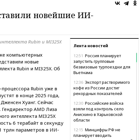
ставили новейшие ИИ-
 интеллекта Rubin и MI325X
Лента новостей
вке компьютерных
12:51
Россия планирует
редставили новые
запустить групповые
безвизовые турпоездки для
лекта Rubin и MI325X. Об
Вьетнама
12:36
Экспорт растворимого
кофе из России достиг
-процессора Rubin уже в
рекордных показателей
устят в конце 2025 года,
Дженсен Хуанг. Сейчас
12:30
Российские войска
е. Гендиректор AMD Лиза
взяли под контроль село
Анискино в Харьковской
ного интеллекта MI325X
области
ость 6 терабайт в секунду
1 трлн параметров в ИИ-
12:15
Минцифры РФ не
планирует вводить