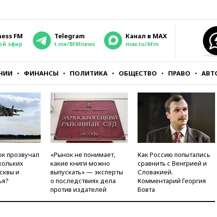
ness FM
Telegram
Канал в MAX
ой эфир
t.me/BFMnews
max.ru/bfm
НИИ
ФИНАНСЫ
ПОЛИТИКА
ОБЩЕСТВО
ПРАВО
АВТ
ок прозвучал
«Рынок не понимает,
Как Россию попытались
кольких
какие книги можно
сравнить с Венгрией и
сквы и
выпускать» — эксперты
Словакией.
ья?
о последствиях дела
Комментарий Георгия
против издателей
Бовта