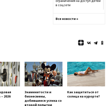
ограничения на доступ детей
в соцсети
11:58
Резаи: Иран не допустит
открытия второго маршрута в
Все новости »
Ормузском проливе
11:48
Жители Москвы и
Подмосковья сообщили о
громких взрывах
11:41
ТПП предлагает
изменить процедуру
банкротства для
пострадавших от атак БПЛА
продавцов
11:38
Шадаев исключил
запуск мессенджера на
«Госуслугах»
11:22
При стрельбе в школе в
Таиланде погибли пять
ндовая
Знаменитости и
Как защититься от
человек
 – 2026
бизнесмены,
солнца на курорте?
11:19
Россия рассчитывает
добившиеся успеха со
заключить безвизовые
второй попытки