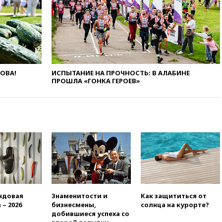
10:13
Минтранс предлагает
тратить средства дорожных
фондов на защиту трасс от
БПЛА
09:56
Хакеры нашли
документы об ударах ВСУ по
нефтяным терминалам в
России
ЛОВА!
ИСПЫТАНИЕ НА ПРОЧНОСТЬ: В АЛАБИНЕ
ПРОШЛА «ГОНКА ГЕРОЕВ»
09:49
WSJ: Трамп «сходит с
ума» из-за сообщений в СМИ
об истощении боеприпасов у
США
09:36
Исландия и Черногория
в 2028 году могут войти в
состав Евросоюза
09:18
Пашинян сообщил о
приверженности Армении
основополагающим
принципам ЕАЭС
ндовая
Знаменитости и
Как защититься от
09:06
Гендиректора
 – 2026
бизнесмены,
солнца на курорте?
удмуртской «Ижавиа»
добившиеся успеха со
попросили уволиться