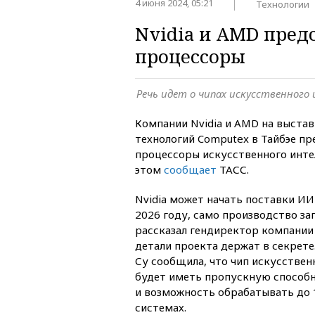
4 июня 2024, 05:21
Технологии
Nvidia и AMD пред
процессоры
Речь идет о чипах искусственного
Компании Nvidia и AMD на выста
технологий Computex в Тайбэе п
процессоры искусственного интел
этом
сообщает
ТАСС.
Nvidia может начать поставки ИИ
2026 году, само производство зап
рассказал гендиректор компании 
детали проекта держат в секрет
Су сообщила, что чип искусствен
будет иметь пропускную способн
и возможность обрабатывать до 
системах.