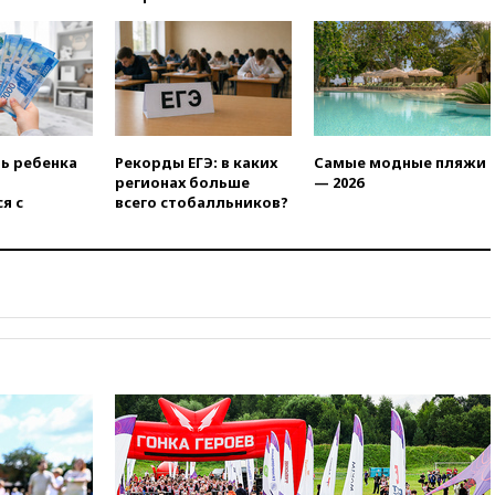
соглашения с Индонезией и
Малайзией
11:04
«Ведомости»: на партию
«Яблоко» ополчились
конкуренты
10:59
Торговые центры и кафе
в России могут обязать
ть ребенка
Рекорды ЕГЭ: в каких
Самые модные пляжи
раздавать питьевую воду
регионах больше
— 2026
бесплатно
я с
всего стобалльников?
10:41
Бывшая глава брокера
Mind Money Юлия Хандошко
признала свою вину
10:41
Пашинян: Армения
понимает невозможность
одновременного членства в
ЕС и ЕАЭС
10:21
ФСБ задержала более
20 сотрудников пунктов
обмена криптовалюты в
«Москве-Сити»