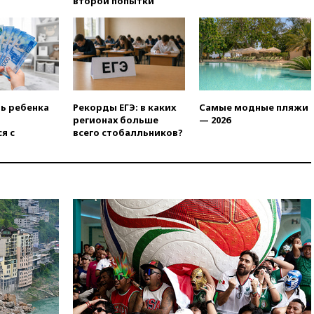
второй попытки
08:51
Осужденный в России
американец Гилман
находится при смерти
08:22
В Екатеринбурге
атакован склад Wildberries
07:52
В Таиланде ученик
ть ребенка
Рекорды ЕГЭ: в каких
Самые модные пляжи
устроил стрельбу в школе:
регионах больше
— 2026
есть жертвы
я с
всего стобалльников?
07:00
Лесной пожар в 30
километрах от Ванкувера
привел к эвакуации жителей
06:00
Суд обязал Meta
выплатить $567 млн по делу о
вреде психическому
здоровью детей
05:51
Трамп подписал указ
против «родильного туризма»
в США
04:00
Суд взыскал почти 5 млн
рублей в пользу семьи