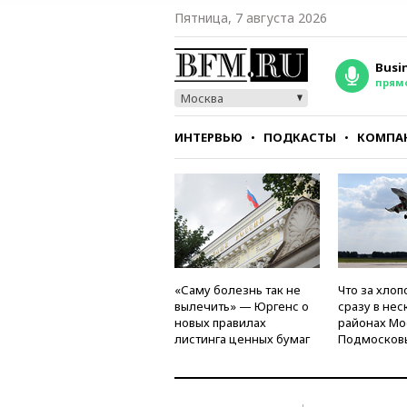
Пятница, 7 августа 2026
Busi
прям
Москва
ИНТЕРВЬЮ
ПОДКАСТЫ
КОМПА
СТИЛЬ
ТЕСТЫ
«Саму болезнь так не
Что за хлоп
вылечить» — Юргенс о
сразу в нес
новых правилах
районах Мо
листинга ценных бумаг
Подмосков