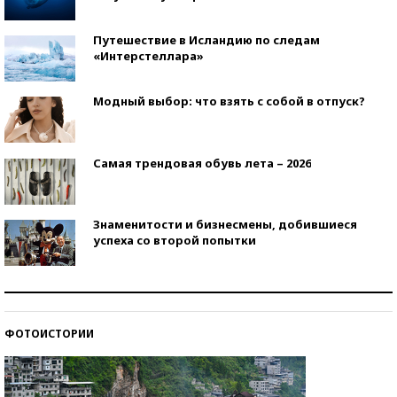
Путешествие в Исландию по следам
«Интерстеллара»
Модный выбор: что взять с собой в отпуск?
Самая трендовая обувь лета – 2026
Знаменитости и бизнесмены, добившиеся
успеха со второй попытки
Как защититься от солнца на курорте?
ФОТОИСТОРИИ
Кто изобрел средства связи?