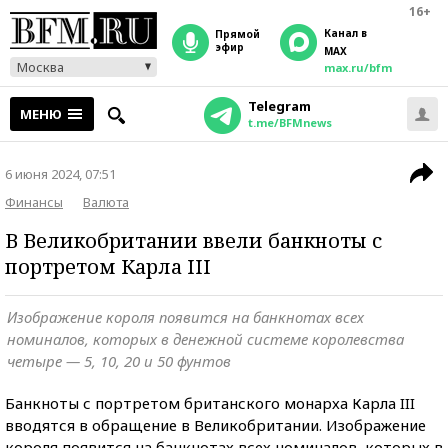
16+
Канал в
прямой
эфир
MAX
Москва
max.ru/bfm
Telegram
МЕНЮ
t.me/BFMnews
6 июня 2024, 07:51
Финансы
Валюта
В Великобритании ввели банкноты с
портретом Карла III
Изображение короля появится на банкнотах всех
номиналов, которых в денежной системе королевства
четыре — 5, 10, 20 и 50 фунтов
Банкноты с портретом британского монарха Карла III
вводятся в обращение в Великобритании. Изображение
короля появится на банкнотах всех номиналов, которых в