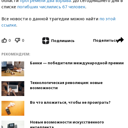
области
прогремели два взрыва
. До сегодняшнего дня в
списке
погибших числились 67 человек
.
Все новости о данной трагедии можно найти
по этой
ссылке
.
0
0
Поделиться
Подпишись
РЕКОМЕНДУЕМ:
Банки — победители международной премии
Технологическая революция: новые
возможности
Во что вложиться, чтобы не проиграть?
Новые возможности искусственного
интеллекта