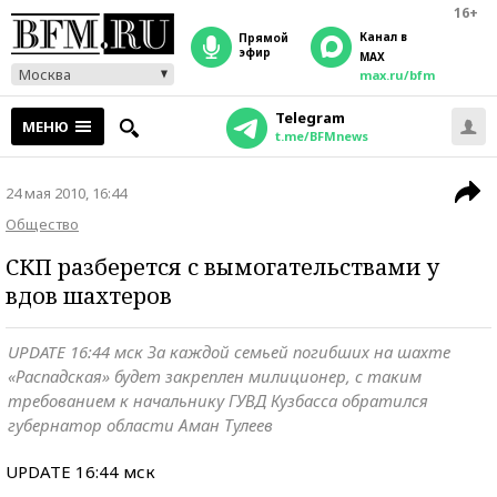
16+
Канал в
прямой
эфир
MAX
Москва
max.ru/bfm
Telegram
МЕНЮ
t.me/BFMnews
24 мая 2010, 16:44
Общество
СКП разберется с вымогательствами у
вдов шахтеров
UPDATE 16:44 мск За каждой семьей погибших на шахте
«Распадская» будет закреплен милиционер, с таким
требованием к начальнику ГУВД Кузбасса обратился
губернатор области Аман Тулеев
UPDATE 16:44 мск