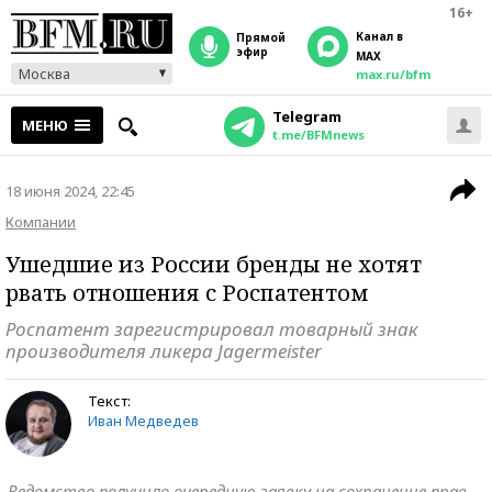
16+
Канал в
прямой
эфир
MAX
Москва
max.ru/bfm
Telegram
МЕНЮ
t.me/BFMnews
18 июня 2024, 22:45
Компании
Ушедшие из России бренды не хотят
рвать отношения с Роспатентом
Роспатент зарегистрировал товарный знак
производителя ликера Jagermeister
Текст:
Иван Медведев
Ведомство получило очередную заявку на сохранение прав