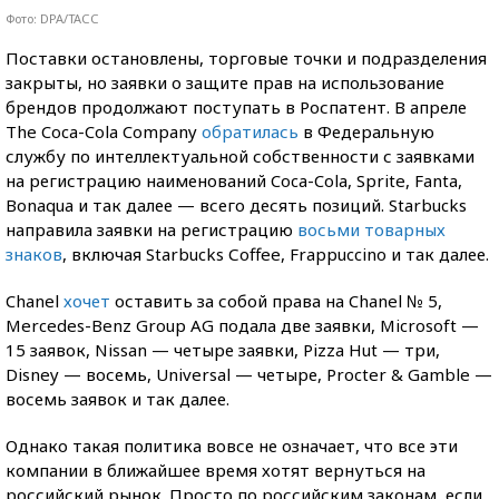
Фото: DPA/ТАСС
Поставки остановлены, торговые точки и подразделения
закрыты, но заявки о защите прав на использование
брендов продолжают поступать в Роспатент. В апреле
The Coca-Cola Company
обратилась
в Федеральную
службу по интеллектуальной собственности с заявками
на регистрацию наименований Coca-Cola, Sprite, Fanta,
Bonaqua и так далее — всего десять позиций. Starbucks
направила заявки на регистрацию
восьми товарных
знаков
, включая Starbucks Сoffee, Frappuccino и так далее.
Chanel
хочет
оставить за собой права на Chanel № 5,
Mercedes-Benz Group AG подала две заявки, Microsoft —
15 заявок, Nissan — четыре заявки, Pizza Hut — три,
Disney — восемь, Universal — четыре, Procter & Gamble —
восемь заявок и так далее.
Однако такая политика вовсе не означает, что все эти
компании в ближайшее время хотят вернуться на
российский рынок. Просто по российским законам, если