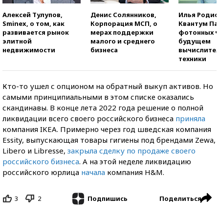
Алексей Тулупов,
Денис Солянников,
Илья Родио
Sminex, о том, как
Корпорация МСП, о
Квантум Па
развивается рынок
мерах поддержки
фотонных ч
элитной
малого и среднего
будущем
недвижимости
бизнеса
вычислите
техники
Кто-то ушел с опционом на обратный выкуп активов. Но
самыми принципиальными в этом списке оказались
скандинавы. В конце лета 2022 года решение о полной
ликвидации всего своего российского бизнеса
приняла
компания IKEA. Примерно через год шведская компания
Essity, выпускающая товары гигиены под брендами Zewa,
Libero и Libresse,
закрыла сделку по продаже своего
российского бизнеса
. А на этой неделе ликвидацию
российского юрлица
начала
компания H&M.
3
2
Поделиться
Подпишись