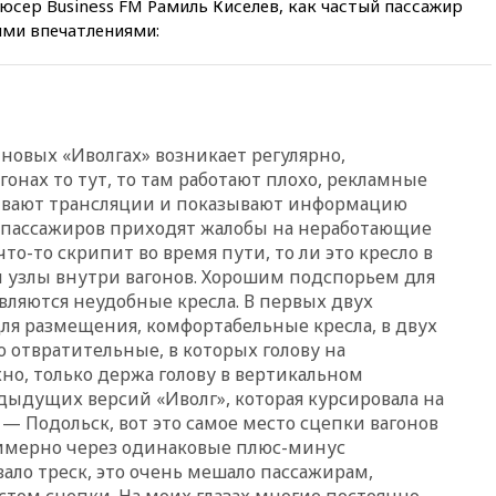
сер Business FM Рамиль Киселев, как частый пассажир
11:58
Великобритания
ими впечатлениями:
расширила санкции против
России
11:37
В Ярославской области
обломки БПЛА упали в
резервуары НПЗ
овых «Иволгах» возникает регулярно,
11:19
МИД России ответил на
онах то тут, то там работают плохо, рекламные
критику мэра Хиросимы в
ывают трансляции и показывают информацию
годовщину ядерной
бомбардировки
т пассажиров приходят жалобы на неработающие
о-то скрипит во время пути, то ли это кресло в
10:57
Оверчук заявил о
 и узлы внутри вагонов. Хорошим подспорьем для
сокращении товарооборота
России и Армении на две
вляются неудобные кресла. В первых двух
трети
для размещения, комфортабельные кресла, в двух
 отвратительные, в которых голову на
10:54
Президент ФИФА
Джанни Инфантино сумел
о, только держа голову в вертикальном
сохранить пост
дыдущих версий «Иволг», которая курсировала на
— Подольск, вот это самое место сцепки вагонов
10:38
Роскачество нашло
кишечную палочку в бургерах
римерно через одинаковые плюс-минус
пяти популярных сетей
ло треск, это очень мешало пассажирам,
фастфуда
стом сцепки. На моих глазах многие постоянно