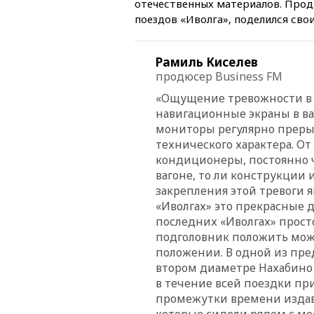
отечественных материалов. Продю
поездов «Иволга», поделился сво
Рамиль Киселев
продюсер Business FM
«Ощущение тревожности в н
навигационные экраны в ваг
мониторы регулярно прер
технического характера. О
кондиционеры, постоянно чт
вагоне, то ли конструкции
закрепления этой тревоги я
«Иволгах» это прекрасные 
последних «Иволгах» просто
подголовник положить можн
положении. В одной из пре
втором диаметре Нахабино 
в течение всей поездки п
промежутки времени издава
которые сидели рядом с ме