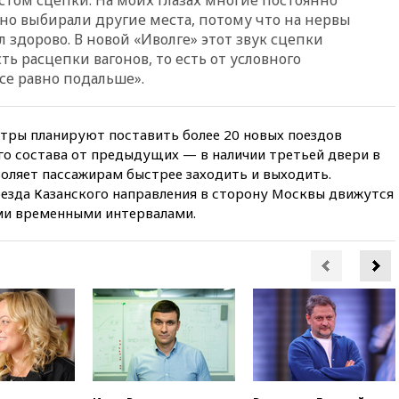
но выбирали другие места, потому что на нервы
10:19
СКР рассматривает три
основные версии
л здорово. В новой «Иволге» этот звук сцепки
произошедшего с Cessna-182
ть расцепки вагонов, то есть от условного
се равно подальше».
10:18
В Приморье задержаны
подростки, планировавшие
теракт на объекте Росгвардии
етры планируют поставить более 20 новых поездов
09:59
The Spectator:
того состава от предыдущих — в наличии третьей двери в
отсутствие ракет для Patriot у
Украины приведет к
воляет пассажирам быстрее заходить и выходить.
поражению Киева
оезда Казанского направления в сторону Москвы движутся
ми временными интервалами.
09:54
МВД Германии:
инцидент с дроном в
аэропорту Лейпцига —
«сценарий гибридной атаки»
09:32
В Тверской области
обломки дрона повредили
фасад логокомплекса
Wildberries
09:18
В Ярославской области
отражена самая
массированная атака БПЛА