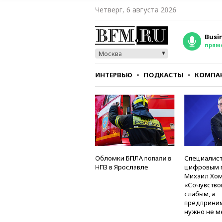
Четверг, 6 августа 2026
Busi
прям
Москва
ИНТЕРВЬЮ
ПОДКАСТЫ
КОМПА
СТИЛЬ
ТЕСТЫ
Обломки БПЛА попали в
Специалист
НПЗ в Ярославле
цифровым 
Михаил Хом
«Сочувство
слабым, а
предприни
нужно не м