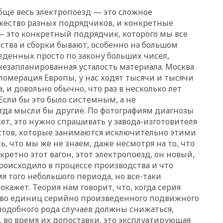
14:14
«Ведомости»: Озон банк
обще весь электропоезд — это сложное
не пострадает от британских
ожество разных подрядчиков, и конкретные
санкций
 это конкретный подрядчик, которого мы все
13:58
Медведев назвал
дства и сборки бывают, особенно на большом
Японию вассалом США
денных просто по закону больших чисел,
незапланированная усталость материала. Москва
13:45
В Петербурге достроили
новый тоннель зеленой ветки
ломерация Европы, у нас ходят тысячи и тысячи
метро
 и довольно обычно, что раз в несколько лет
Если бы это было системным, а не
13:38
В эфире «Радиостанции
гда мысли бы другие. По фотографиям диагнозы
Судного дня» прозвучали три
сообщения
жет, это нужно спрашивать у завода-изготовителя
листов, которые занимаются исключительно этими
13:29
Восемь человек
, что мы же не знаем, даже несмотря на то, что
пострадали при наезде
автомобиля на толпу в Омске
кретно этот вагон, этот электропоезд, он новый,
происходило в процессе производства и что
13:19
WP: Трамп определился
я того небольшого периода, но все-таки
со своим преемником
окажет. Теория нам говорит, что, когда серия
13:13
СК возбудил дело по
тво единиц серийно произведенного подвижного
факту гибели женщины и
 подобного рода случаев должны снижаться,
ребенка в Раменском
во время их допоставки, это эксплуатирующая