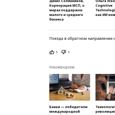
Денис Солянников,
Ольга Уско
Корпорация МСП, о
Cognitive
мерах поддержки
Technologi
малого и среднего
как ИИ из
бизнеса
Поезда в обратном направлении 
1
1
РЕКОМЕНДУЕМ:
Банки — победители
Технологи
международной
революция