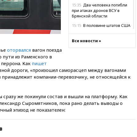
15:35
Два человека погибли
при атаках дронов ВСУ в
Брянской области
15:15
В половине штатов США
зафиксирована вспышка
сальмонеллеза
Все новости »
14:57
Жара в Европе может
вье
оторвался
вагон поезда
нанести ущерб экономике в
 пути из Раменского в
размере €800 млрд
 перрона. Как
пишет
14:49
Пентагон озаботился
зной дороги, «произошел саморасцеп между вагонами
критикой Трампа по поводу
й принадлежит компании-перевозчику, не относящейся к
дефицита боеприпасов
14:40
В Германии задержан
украинец за шпионаж на
 сразу же покинули состав и вышли на платформу. Как
оборонном предприятии
лександр Сыромятников, пока рано делать выводы о
14:21
АТОР сообщила о
чный эпизод не показателен:
снижении цен на авиабилеты
в России
в
14:19
Масштабный сбой
произошел в рунете