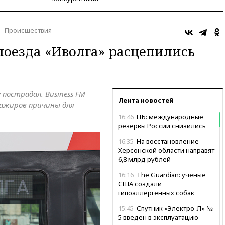
Происшествия
поезда «Иволга» расцепились
пострадал. Business FM
Лента новостей
ссажиров причины для
16:46
ЦБ: международные
резервы России снизились
16:35
На восстановление
Херсонской области направят
6,8 млрд рублей
16:16
The Guardian: ученые
США создали
гипоаллергенных собак
15:45
Спутник «Электро-Л» №
5 введен в эксплуатацию