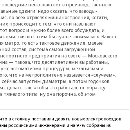
12:57
В Луганске при ракетном
а последние несколько лет в производственных
ударе ВСУ по складу
льные сдвиги, надо сказать, что заводы-
пострадали пять человек
ас, во всех отраслях машиностроения, кстати,
12:44
МВД: число
 них происходит с тем, что они называют
преступлений, связанных с
от вопрос и нужно более всего обсуждать, и
отмыванием денег, достигло
я комиссия вот этим бы лучше занималась. Важно
рекордного показателя
ля метро, то есть тактовое движение, малые
12:40
В Подмосковье
ной состав, система самой загруженной
женщина и трехлетний
нспортного предприятия на свете — Московского
ребенок погибли при падении
из окна
на — такова, что десятилетиями выработаны,
о уже автоматизма процедуры, механизмы и
12:22
В России с 1 сентября
го, что на метрополитене называется «случаем».
изменятся билеты на
общественный транспорт
ы сейчас запустим диаметры, а потом годочков
м сделать так, чтобы это работало по образцу
12:15
Иран и Оман
тяжелого типа, ну она порочна, об этом
согласовали главные пункты
сделки по открытию
Ормузского пролива
11:58
Politico: США
 что в столицу поставили девять новых электропоездов
восстановили обмен
разведданными с Украиной
таны российскими инженерами и на 97% собраны из