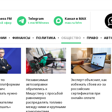
ness FM
Telegram
Канал в MAX
ой эфир
t.me/BFMnews
max.ru/bfm
НИИ
ФИНАНСЫ
ПОЛИТИКА
ОБЩЕСТВО
ПРАВО
АВТ
 по
Независимые
Эксперт объяснил, как
платформам
автозаправки
избежать сбоев из-за
ич:
обратились к
российских
вать нужно
Мишустину с просьбой
сертификатов при
равномерно
онлайн-оплате
мателям
распределять топливо
ешать»
между ними и крупными
конкурентами