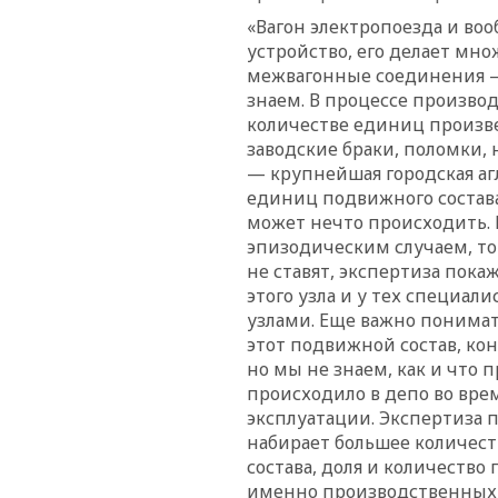
«Вагон электропоезда и во
устройство, его делает мн
межвагонные соединения —
знаем. В процессе произво
количестве единиц произве
заводские браки, поломки, 
— крупнейшая городская аг
единиц подвижного состава,
может нечто происходить. 
эпизодическим случаем, то
не ставят, экспертиза пока
этого узла и у тех специа
узлами. Еще важно понимать
этот подвижной состав, кон
но мы не знаем, как и что 
происходило в депо во врем
эксплуатации. Экспертиза п
набирает большее количес
состава, доля и количество
именно производственных, 