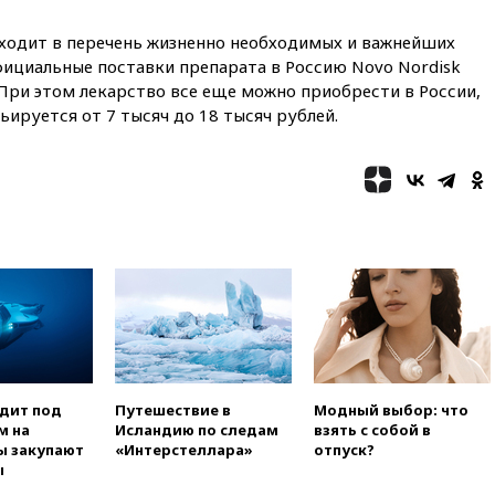
миграционного кризиса
03:30
В Минстрое сравнили
входит в перечень жизненно необходимых и важнейших
качество жилья в Нью-Йорке и
фициальные поставки препарата в Россию Novo Nordisk
России
 При этом лекарство все еще можно приобрести в России,
02:30
Трамп попросил
рьируется от 7 тысяч до 18 тысяч рублей.
отпустить его с круглого стола
в Госдепе, чтобы «вести
войну»
01:35
Мигрант погиб при
попытке попасть из Марокко в
Сеуту на параплане
00:30
FT: ЕС не готов принять в
блок Украину из-за уровня
коррупции
вчера, 23:35
Лукашенко
объяснил экономическую
выгоду безвизового режима с
одит под
Путешествие в
Модный выбор: что
ЕС
м на
Исландию по следам
взять с собой в
вчера, 22:59
На башню
ы закупают
«Интерстеллара»
отпуск?
ресторана «Армения» в
ы
Москве вернут утраченную