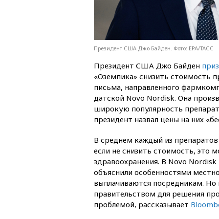
Президент США Джо Байден. Фото: EPA/ТАСС
Президент США Джо Байден
приз
«Оземпика» снизить стоимость пр
письма, направленного фармкомп
датской Novo Nordisk. Она произ
широкую популярность препараты
президент назвал цены на них «б
В среднем каждый из препаратов 
если не снизить стоимость, это
здравоохранения. В Novo Nordisk
объяснили особенностями местног
выплачиваются посредникам. Но 
правительством для решения про
проблемой, рассказывает
Bloomb