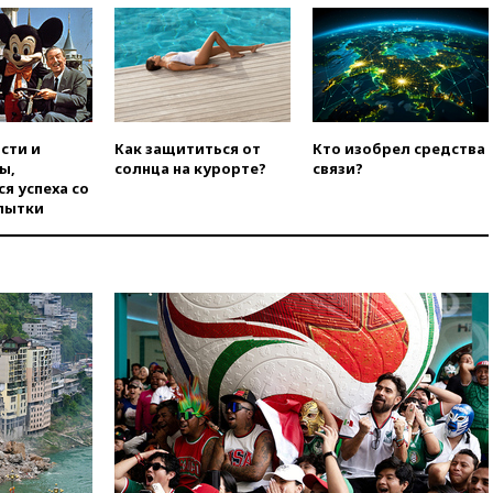
вчера, 20:30
Лидию Невзорову
заочно арестовали по делу о
финансировании
экстремизма
вчера, 20:20
Суд США
постановил остановить
сти и
Как защититься от
Кто изобрел средства
строительство бального зала в
ы,
солнца на курорте?
связи?
Белом доме
я успеха со
пытки
вчера, 20:15
Сенат США
одобрил ужесточение
санкций против России и
Ирана
вчера, 20:00
СК возбудил дело
против журналистки Катерины
Гордеевой о фейках о ВС
России
вчера, 19:45
ISU предоставил
нейтральный статус
фигуристкам Валиевой и
Трусовой
вчера, 19:35
Зеленский