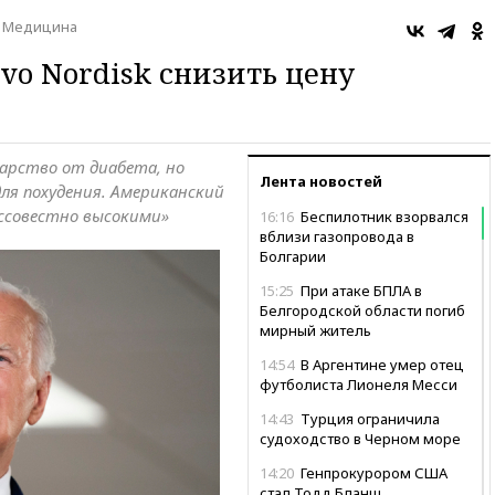
Медицина
vo Nordisk снизить цену
арство от диабета, но
Лента новостей
для похудения. Американский
ессовестно высокими»
16:16
Беспилотник взорвался
вблизи газопровода в
Болгарии
15:25
При атаке БПЛА в
Белгородской области погиб
мирный житель
14:54
В Аргентине умер отец
футболиста Лионеля Месси
14:43
Турция ограничила
судоходство в Черном море
14:20
Генпрокурором США
стал Тодд Бланш