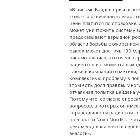
«В письме Байден призвал ко
том, что озвученные лекарст
цены платится по страховке.
может уничтожить систему з
предсказывают взрывной рос
области борьбы с ожирением.
рынок может достичь 130 млр
письмо заявили, что очень с
пациентов и с момента выхода
Также в компании отметили, 
комплексную проблему в поли
этом есть доля правды. Мног
отчаянная попытка Байдена у
Потому что, согласно опроса
вопросов, в которых он име
справедливости ради стоит о
препараты Novo Nordisk счи
рекомендовали начать перев
аналоги».