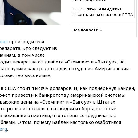
13:37
Пляжи Геленджика
закрыты из-за опасности БПЛА
13:03
Испания ввела
погранконтроль для
Все новости »
итальянских туристов
вал
производителя
12:27
Возгорание на Ильском
епарата. Это следует из
НПЗ, вызванное атакой БПЛА,
аниям, в том числе
потушили
водит лекарства от диабета «Оземпик» и «Выгоуи», но
11:47
Суд оставил под
 получили как средства для похудения. Американский
арестом Rolls-Royce блогера
ессовестно высокими».
Лерчек
11:07
При столкновении
в США стоит тысячу долларов. И, как подчеркнул Байден,
катера и лодки под Самарой
 может привести к банкротству американской системы
погибли два человека
 высокие цены на «Оземпик» и «Выгоуи» в Штатах
10:27
Движение по трассе
о рынка и сослались на скидки и сборы, которые
«Новороссия» восстановлено
в компании отметили, что готовы сотрудничать с
блемы. О том, почему Байден настолько озаботился
09:55
Силы ПВО перехватили
за утро 85 БПЛА над
erg
.
территорией РФ