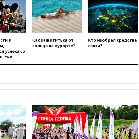
скульптуру балерины
вчера, 22:45
Литовец
протаранил погранпункт при
попытке попасть в Россию
вчера, 22:28
Бессент
анонсировал скорое
сти и
Как защититься от
Кто изобрел средства
соглашение о прекращении
ы,
солнца на курорте?
связи?
огня США и Ирана
я успеха со
пытки
вчера, 22:15
Три человека
получили ножевые ранения
при нападении в Чехии
вчера, 22:00
Путин поручил
выделить средства на новые
РЛС для Белгородской
области
вчера, 21:56
The Atlantic: Маск
отказал Украине в
использовании Starlink для
атак вглубь РФ
вчера, 21:35
После пожара на