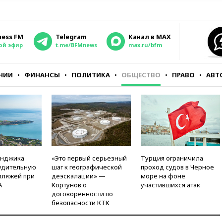
ness FM
Telegram
Канал в MAX
ой эфир
t.me/BFMnews
max.ru/bfm
НИИ
ФИНАНСЫ
ПОЛИТИКА
ОБЩЕСТВО
ПРАВО
АВТ
енджика
«Это первый серьезный
Турция ограничила
удительную
шаг к географической
проход судов в Черное
пляжей при
деэскалации» —
море на фоне
А
Кортунов о
участившихся атак
договоренности по
безопасности КТК