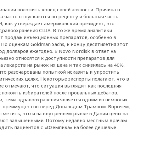
09:25
Ильский НПЗ на Кубани
мпании положить конец своей алчности. Причина в
загорелся после падения
обломков дрона
ва часто отпускаются по рецепту и большая часть
 И, как утверждает американский президент, это
08:57
Собянин сообщил о
дравоохранения США. В то же время аналитики
девяти БПЛА, сбитых на
т продаж инъекционных препаратов, особенно в
подлете к Москве
 По оценкам Goldman Sachs, к концу десятилетия этот
08:42
Силы ПВО сбили почти
д долларов ежегодно. В Novo Nordisk в ответ на
400 БПЛА над российскими
ерьезно относятся к доступности препаратов для
регионами
 лекарств на рынок их цена и так снизилась на 40%.
08:16
Лукашенко призвал
что разочарованы попыткой исказить и упростить
белорусов покупать избы в
тических целях. Некоторые эксперты полагают, что в
селах
ие отмечают, что ситуация выглядит как последняя
07:30
Нигерия стала
спокоить избирателей после провальных дебатов.
крупнейшим поставщиком
м, тема здравоохранения является одним из немногих
авиатоплива в Европу
ет преимущество перед Дональдом Трампом. Впрочем,
06:30
США и Колумбия
тметить, что и на внутреннем рынке в Дании цены на
обсуждают координацию
тают завышенными. Потому недавно местным врачам
усилий против наркотрафика
одить пациентов с «Оземпика» на более дешевые
05:30
ВМС Испании усилили
присутствие в Сеуте на фоне