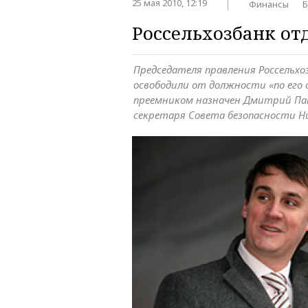
25 мая 2010, 12:19
Финансы
Б
Россельхозбанк от
Председателя правления Россельх
освободили от должности «по его 
преемником назначен Дмитрий П
секретаря Совета безопасности Н