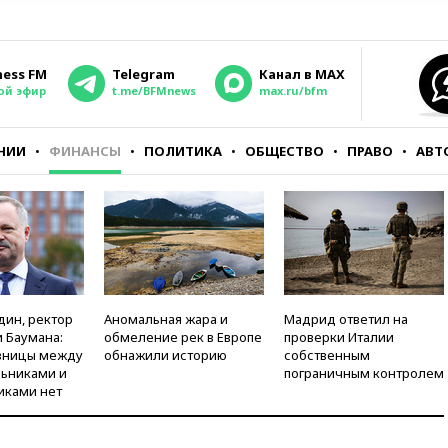
ness FM
Telegram
Канал в MAX
ой эфир
t.me/BFMnews
max.ru/bfm
НИИ
ФИНАНСЫ
ПОЛИТИКА
ОБЩЕСТВО
ПРАВО
АВТ
дин, ректор
Аномальная жара и
Мадрид ответил на
 Баумана:
обмеление рек в Европе
проверки Италии
зницы между
обнажили историю
собственным
ьниками и
пограничным контролем
иками нет