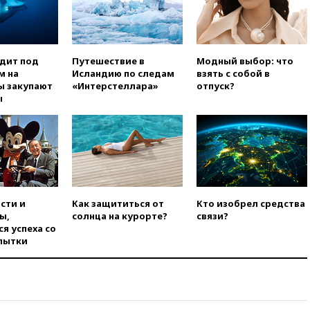
на фоне миграционного
кризиса
вчера, 03:30
В Минстрое
сравнили качество жилья в
одит под
Путешествие в
Модный выбор: что
Нью-Йорке и России
м на
Исландию по следам
взять с собой в
ы закупают
«Интерстеллара»
отпуск?
вчера, 02:30
Трамп попросил
ы
отпустить его с круглого стола
в Госдепе, чтобы «вести
войну»
вчера, 01:35
Мигрант погиб
при попытке попасть из
Марокко в Сеуту на параплане
вчера, 00:30
FT: ЕС не готов
сти и
Как защититься от
Кто изобрел средства
принять в блок Украину из-за
ы,
солнца на курорте?
связи?
уровня коррупции
я успеха со
7 августа
Лукашенко
пытки
объяснил экономическую
выгоду безвизового режима с
ЕС
7 августа
На башню ресторана