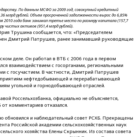
Венгрии
ударству. По данным МСФО за 2009 год, совокупный кредитный
вчера, 16:50
Politico: «Газовая
4,36 млрд рублей. Объем просроченной задолженности вырос до 6,85%
авантюра Германии ставит под
аря 2010 года банк занимал третье место по размеру капитала (157,7
угрозу европейскую зиму»
ру чистых активов (951,4 млрд рублей).
Юрия Трушина сообщается, что: «Председателем
вчера, 16:16
Беспилотник
начен Дмитрий Патрушев, ранее занимавший руководящие
взорвался вблизи
газопровода в Болгарии
вчера, 15:25
При атаке БПЛА в
ком деле. Он работал в ВТБ с 2006 года в первом
Белгородской области погиб
ался взаимодействием с госорганами, региональными
мирный житель
ми с госучастием. В частности, Дмитрий Патрушев
вчера, 14:54
В Аргентине умер
едприятиям нефтедобывающей и перерабатывающей
отец футболиста Лионеля
ниям угольной и горнодобывающей отраслей.
Месси
вчера, 14:43
Турция
вой Россельхозбанка, официально не объясняется,
ограничила судоходство в
 от комментариев отказался.
Черном море
вчера, 14:20
Генпрокурором
о обновился и наблюдательный совет РСХБ. Прекращены
США стал Тодд Бланш
ента Российской академии сельскохозяйственных наук
ельского хозяйства Елены Скрынник. Из состава совета
вчера, 13:37
Пляжи
Геленджика закрыты из-за