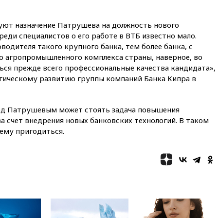
вчера, 09:25
Ильский НПЗ на
Кубани загорелся после
ют назначение Патрушева на должность нового
падения обломков дрона
реди специалистов о его работе в ВТБ известно мало.
вчера, 08:57
Собянин
водителя такого крупного банка, тем более банка, с
сообщил о девяти БПЛА,
о агропромышленного комплекса страны, наверное, во
сбитых на подлете к Москве
ся прежде всего профессиональные качества кандидата»,
вчера, 08:42
Силы ПВО сбили
гическому развитию группы компаний Банка Кипра в
почти 400 БПЛА над
российскими регионами
вчера, 08:16
Лукашенко
ред Патрушевым может стоять задача повышения
призвал белорусов покупать
а счет внедрения новых банковских технологий. В таком
избы в селах
ему пригодиться.
вчера, 07:30
Нигерия стала
крупнейшим поставщиком
авиатоплива в Европу
вчера, 06:30
США и Колумбия
обсуждают координацию
усилий против наркотрафика
вчера, 05:30
ВМС Испании
усилили присутствие в Сеуте