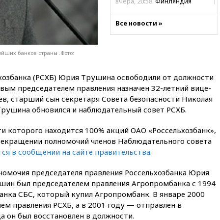
вчера, 20:58
Финляндия
введет экзамен для
претендентов на получение
Все новости »
гражданства
вчера, 20:12
Минобороны
Болгарии: упавший в стране
йших банков страны .Фото:
беспилотник, скорее всего,
был украинским
хозбанка (РСХБ) Юрия Трушина освободили от должности
вчера, 19:29
ОАЭ обвинили
овым председателем правления назначен 32-летний вице-
Иран в атаке на судно
, старший сын секретаря Совета безопасности Николая
нефтяной компании ADNOC в
Трушина обновился и наблюдательный совет РСХБ.
Ормузе
вчера, 18:56
«Газпром»: объем
и которого находится 100% акций ОАО «Россельхозбанк»,
газа в европейских подземных
рекращении полномочий членов Наблюдательного совета
хранилищах достиг
ся в сообщении на сайте правительства
.
антирекорда
вчера, 18:25
ТАСС: Уиткофф и
омочия председателя правления Россельхозбанка Юрия
Кушнер могут вскоре посетить
ушин был председателем правления Агропромбанка с 1994
Москву и Киев
банка СБС, который купил Агропромбанк. В январе 2000
вчера, 17:43
«Тиса» выдвинула
лем правления РСХБ, а в 2001 году — отправлен в
экс-председателя Верховного
да он был восстановлен в должности.
суда на пост президента