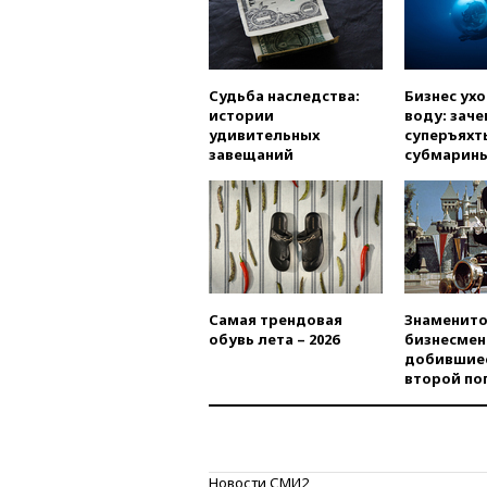
Судьба наследства:
Бизнес ух
истории
воду: заче
удивительных
суперъяхт
завещаний
субмарин
Самая трендовая
Знаменито
обувь лета – 2026
бизнесмен
добившиес
второй по
Новости СМИ2