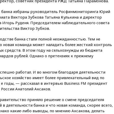
ректор, советник президента РЖД Татьяна Парамонова.
опасности БПЛА
а банка избраны руководитель Росфинмониторинга Юрий
вчера, 13:03
Испания ввела
риата Виктора Зубкова Татьяна Кулькина и директор
погранконтроль для
итальянских туристов
 Игорь Руденя. Председателем наблюдательного совета
ительства Виктор Зубков.
вчера, 12:27
Возгорание на
Ильском НПЗ, вызванное
одстве банка стали полной неожиданностью. Тем не
атакой БПЛА, потушили
то новая команда может наладить более жесткий контроль
вчера, 11:47
Суд оставил под
х средств. В этом году на сельхознужды из бюджета
арестом Rolls-Royce блогера
иардов рублей. Однако о претензиях к прежнему
Лерчек
вчера, 11:07
При
столкновении катера и лодки
 успешно работал. И во многом благодаря деятельности
под Самарой погибли два
ьское хозяйство имеет более привлекательный вид по
человека
 е годы, — рассказал в интервью Business FM президент
вчера, 10:27
Движение по
 России Анатолий Аксаков.
трассе «Новороссия»
восстановлено
правительство приняло решение о смене председателя
вчера, 09:55
Силы ПВО
 в деятельности банка и что новая команда, скорее всего,
перехватили за утро 85 БПЛА
нако какие-либо выводы, по мнению Аксакова, делать
над территорией РФ