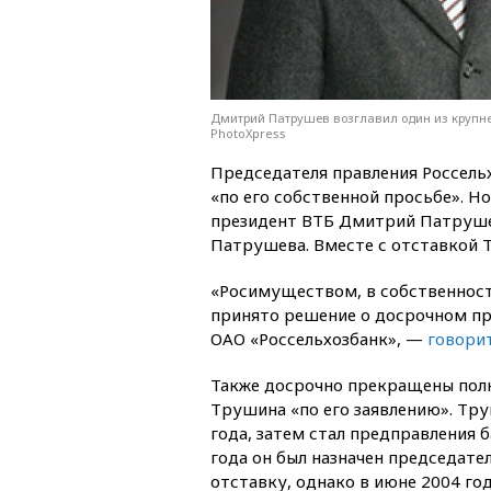
Дмитрий Патрушев возглавил один из крупне
PhotoXpress
Председателя правления Россель
«по его собственной просьбе». Н
президент ВТБ Дмитрий Патрушев
Патрушева. Вместе с отставкой 
«Росимуществом, в собственност
принято решение о досрочном п
ОАО «Россельхозбанк», —
говорит
Также досрочно прекращены полн
Трушина «по его заявлению». Тр
года, затем стал предправления 
года он был назначен председате
отставку, однако в июне 2004 го