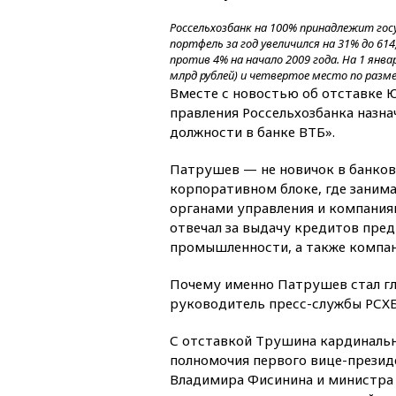
Россельхозбанк на 100% принадлежит гос
портфель за год увеличился на 31% до 61
против 4% на начало 2009 года. На 1 янв
млрд рублей) и четвертое место по разме
Вместе с новостью об отставке 
правления Россельхозбанка наз
должности в банке ВТБ».
Патрушев — не новичок в банковс
корпоративном блоке, где заним
органами управления и компания
отвечал за выдачу кредитов пр
промышленности, а также компа
Почему именно Патрушев стал гла
руководитель пресс-службы РСХБ
С отставкой Трушина кардинальн
полномочия первого вице-презид
Владимира Фисинина и министра с