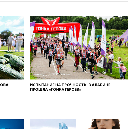
«Армения» в Москве вернут
утраченную скульптуру
балерины
7 августа
Литовец протаранил
погранпункт при попытке
попасть в Россию
7 августа
Бессент
анонсировал скорое
соглашение о прекращении
огня США и Ирана
7 августа
Три человека
получили ножевые ранения
при нападении в Чехии
7 августа
Путин поручил
ЛОВА!
ИСПЫТАНИЕ НА ПРОЧНОСТЬ: В АЛАБИНЕ
выделить средства на новые
ПРОШЛА «ГОНКА ГЕРОЕВ»
РЛС для Белгородской
области
7 августа
The Atlantic: Маск
отказал Украине в
использовании Starlink для
атак вглубь РФ