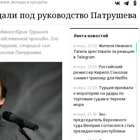
анки, вклады и кредиты
дали под руководство Патрушева
озбанка Юрия Трушина
Лента новостей
собственной просьбе». Его
атрушев, старший сын
вчера, 23:30
Жителя Нижнего
Тагила арестовали за реакции
иколая Патрушева
в Теlegram
вчера, 22:50
Российский
режиссер Кирилл Соколов
снимет триллер для Netflix
вчера, 22:20
Турция призвала
к мораторию на удары по
торговым судам в Черном
море
вчера, 21:43
Экс-
председатель Верховного
суда Венгрии согласился стать
президентом республики