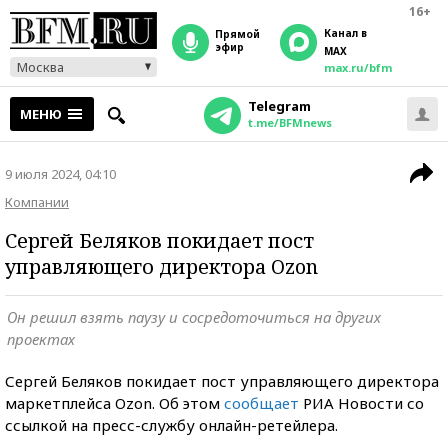
16+
Канал в
прямой
эфир
MAX
Москва
max.ru/bfm
Telegram
МЕНЮ
t.me/BFMnews
9 июля 2024, 04:10
Компании
Сергей Беляков покидает пост
управляющего директора Ozon
Он решил взять паузу и сосредоточиться на других
проектах
Сергей Беляков покидает пост управляющего директора
маркетплейса Ozon. Об этом
сообщает
РИА Новости со
ссылкой на пресс-службу онлайн-ретейлера.