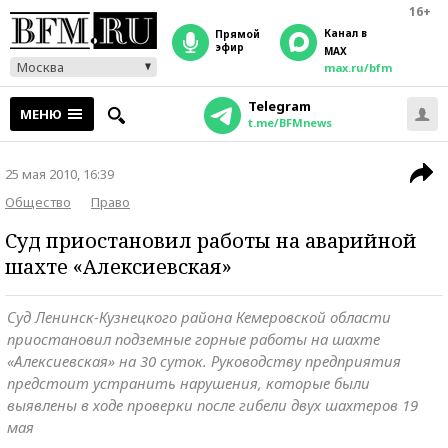
16+
Канал в
прямой
эфир
MAX
Москва
max.ru/bfm
Telegram
МЕНЮ
t.me/BFMnews
25 мая 2010, 16:39
Общество
Право
Суд приостановил работы на аварийной
шахте «Алексиевская»
Суд Ленинск-Кузнецкого района Кемеровской области
приостановил подземные горные работы на шахте
«Алексиевская» на 30 суток. Руководству предприятия
предстоит устранить нарушения, которые были
выявлены в ходе проверки после гибели двух шахтеров 19
мая