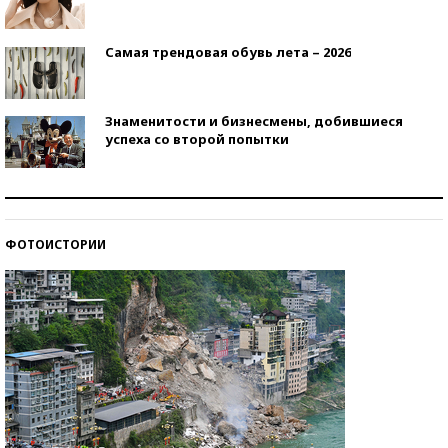
Самая трендовая обувь лета – 2026
Знаменитости и бизнесмены, добившиеся
успеха со второй попытки
Как защититься от солнца на курорте?
ФОТОИСТОРИИ
Кто изобрел средства связи?