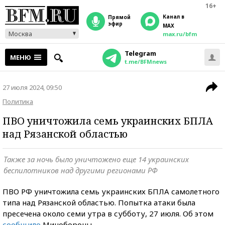
16+
Канал в
прямой
эфир
MAX
Москва
max.ru/bfm
Telegram
МЕНЮ
t.me/BFMnews
27 июля 2024, 09:50
Политика
ПВО уничтожила семь украинских БПЛА
над Рязанской областью
Также за ночь было уничтожено еще 14 украинских
беспилотников над другими регионами РФ
ПВО РФ уничтожила семь украинских БПЛА самолетного
типа над Рязанской областью. Попытка атаки была
пресечена около семи утра в субботу, 27 июля. Об этом
сообщило
Минобороны.