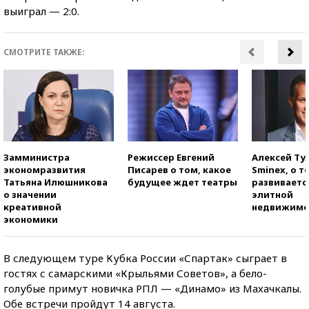
выиграл — 2:0.
СМОТРИТЕ ТАКЖЕ:
Замминистра
Режиссер Евгений
Алексей Ту
экономразвития
Писарев о том, какое
Sminex, о т
Татьяна Илюшникова
будущее ждет театры
развиваетс
о значении
элитной
креативной
недвижимо
экономики
В следующем туре Кубка России «Спартак» сыграет в
гостях с самарскими «Крыльями Советов», а бело-
голубые примут новичка РПЛ — «Динамо» из Махачкалы.
Обе встречи пройдут 14 августа.