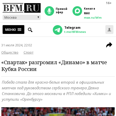
16+
Канал в
прямой
эфир
MAX
Москва
max.ru/bfm
Telegram
МЕНЮ
t.me/BFMnews
31 июля 2024, 22:02
Общество
Спорт
«Спартак» разгромил «Динамо» в матче
Кубка России
Победа стала для красно-белых второй в официальных
матчах под руководством сербского тренера Деяна
Станковича. До этого москвичи в РПЛ победили «Химки» и
уступили «Оренбургу»