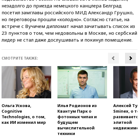
незадолго до приезда немецкого канцлера Белград
посетил замглавы российского МИД Александр Грушко,
но переговоры прошли «холодно». Согласно статье, на
встрече с Вучичем дипломат начал зачитывать список из
23 пунктов о том, чем недовольны в Москве, но сербский
лидер не стал даже дослушивать и покинул помещение.
СМОТРИТЕ ТАКЖЕ:
Ольга Ускова,
Илья Родионов из
Алексей Ту
Cognitive
Квантум Парк о
Sminex, о т
Technologies, о том,
фотонных чипах и
развиваетс
как ИИ изменил мир
будущем
элитной
вычислительной
недвижимо
техники