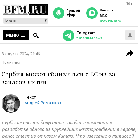
16+
Канал в
прямой
эфир
MAX
Москва
max.ru/bfm
Telegram
МЕНЮ
t.me/BFMnews
8 августа 2024, 21:46
Политика
Сербия может сблизиться с ЕС из-за
запасов лития
Текст:
Андрей Ромашков
Сербские власти допустили западные компании к
разработке одного из крупнейших месторождений в Европе,
ранее ответив отказом Китаю. Что известно о литиевой