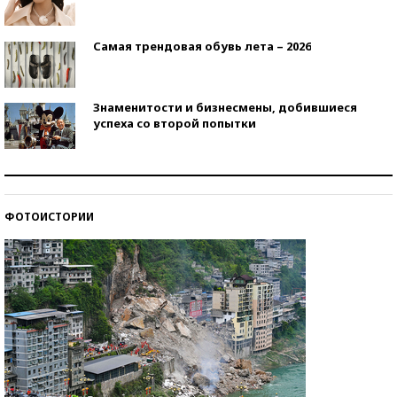
Самая трендовая обувь лета – 2026
Знаменитости и бизнесмены, добившиеся
успеха со второй попытки
Как защититься от солнца на курорте?
ФОТОИСТОРИИ
Кто изобрел средства связи?