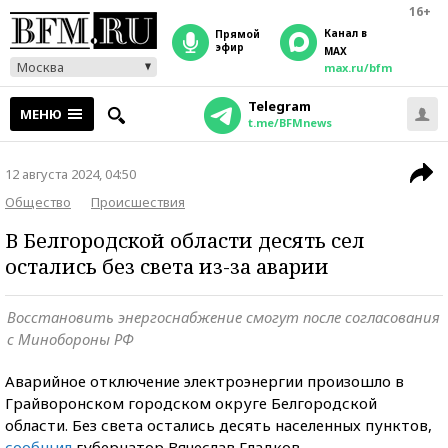
16+
Канал в
прямой
эфир
MAX
Москва
max.ru/bfm
Telegram
МЕНЮ
t.me/BFMnews
12 августа 2024, 04:50
Общество
Происшествия
В Белгородской области десять сел
остались без света из-за аварии
Восстановить энергоснабжение смогут после согласования
с Минобороны РФ
Аварийное отключение электроэнергии произошло в
Грайворонском городском округе Белгородской
области. Без света остались десять населенных пунктов,
сообщил
губернатор Вячеслав Гладков.