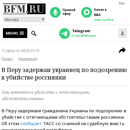
16+
Канал в
прямой
эфир
MAX
Москва
max.ru/bfm
Telegram
МЕНЮ
t.me/BFMnews
12 августа 2024, 07:15
Право
Криминал
В Перу задержан украинец по подозрению
в убийстве россиянки
Ему вменяется убийство с отягчающими
обстоятельствами
В Перу задержали гражданина Украины по подозрению в
убийстве с отягчающими обстоятельствами россиянки.
Об этом
сообщает
ТАСС со ссылкой на судебную власть
южноамериканской республики.