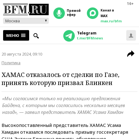
16+
Канал в
прямой
эфир
MAX
Москва
max.ru/bfm
Telegram
МЕНЮ
t.me/BFMnews
20 августа 2024, 09:10
Политика
ХАМАС отказалось от сделки по Газе,
принять которую призвал Блинкен
«Мы согласимся только на реализацию предложения
Байдена, с которым мы согласились несколько месяцев
назад», — заявил представитель ХАМАС Усама Хамдан
Высокопоставленный представитель ХАМАС Усама
Хамдан отказался последовать призыву госсекретаря
США Энтони Блинкена принять обновленное