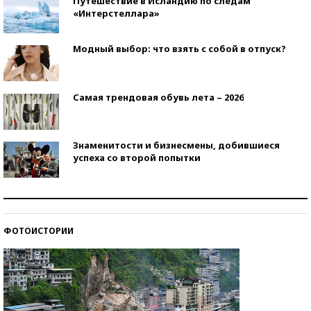
Путешествие в Исландию по следам
«Интерстеллара»
Модный выбор: что взять с собой в отпуск?
Самая трендовая обувь лета – 2026
Знаменитости и бизнесмены, добившиеся
успеха со второй попытки
Как защититься от солнца на курорте?
ФОТОИСТОРИИ
Кто изобрел средства связи?