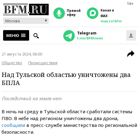
16+
Канал в
прямой
эфир
MAX
Москва
max.ru/bfm
Telegram
МЕНЮ
t.me/BFMnews
21 августа 2024, 06:00
Общество
Происшествия
Над Тульской областью уничтожены два
БПЛА
Последствий на земле нет
В ночь на среду в Тульской области сработали системы
ПВО. В небе над регионом уничтожены два дрона,
сообщили
в пресс-службе министерства по региональной
безопасности.