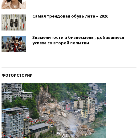
Самая трендовая обувь лета – 2026
Знаменитости и бизнесмены, добившиеся
успеха со второй попытки
Как защититься от солнца на курорте?
ФОТОИСТОРИИ
Кто изобрел средства связи?