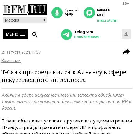
16+
Канал в
прямой
эфир
MAX
Москва
max.ru/bfm
Telegram
МЕНЮ
t.me/BFMnews
21 августа 2024, 11:57
Компании
Т-банк присоединился к Альянсу в сфере
искусственного интеллекта
Альянс в сфере искусственного интеллекта объединяет
технологические компании для совместного развития ИИ в
России
Т-банк объединит усилия с другими ведущими игроками
IT-индустрии для развития сферы ИИ и профильного
образования. Об этом в рамках рабочей встречи