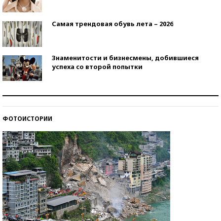
Самая трендовая обувь лета – 2026
Знаменитости и бизнесмены, добившиеся
успеха со второй попытки
Как защититься от солнца на курорте?
ФОТОИСТОРИИ
Кто изобрел средства связи?