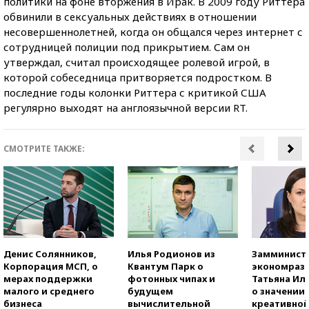
политики на фоне вторжения в Ирак. В 2009 году Риттера
обвинили в сексуальных действиях в отношении
несовершеннолетней, когда он общался через интернет с
сотрудницей полиции под прикрытием. Сам он
утверждал, считал происходящее ролевой игрой, в
которой собеседница притворяется подростком. В
последние годы колонки Риттера с критикой США
регулярно выходят на англоязычной версии RT.
СМОТРИТЕ ТАКЖЕ:
Денис Солянников,
Илья Родионов из
Замминист
Корпорация МСП, о
Квантум Парк о
экономраз
мерах поддержки
фотонных чипах и
Татьяна И
малого и среднего
будущем
о значении
бизнеса
вычислительной
креативно