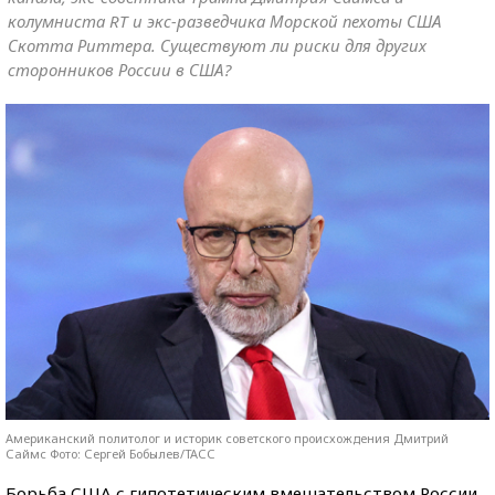
колумниста RT и экс-разведчика Морской пехоты США
Скотта Риттера. Существуют ли риски для других
сторонников России в США?
Американский политолог и историк советского происхождения Дмитрий
Саймс Фото: Сергей Бобылев/ТАСС
Борьба США с гипотетическим вмешательством России