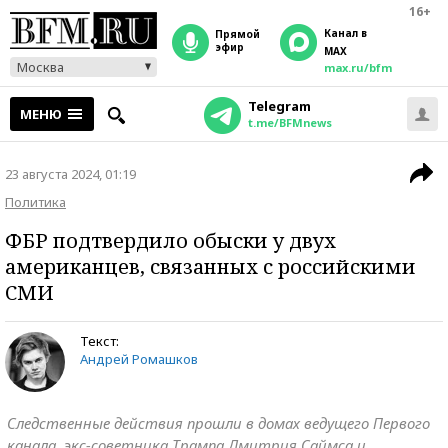
16+
Канал в
прямой
эфир
MAX
Москва
max.ru/bfm
Telegram
МЕНЮ
t.me/BFMnews
23 августа 2024, 01:19
Политика
ФБР подтвердило обыски у двух
американцев, связанных с российскими
СМИ
Текст:
Андрей Ромашков
Следственные действия прошли в домах ведущего Первого
канала, экс-советника Трампа Дмитрия Саймса и