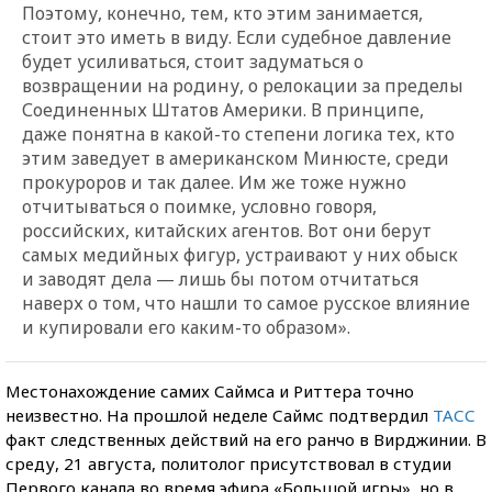
Поэтому, конечно, тем, кто этим занимается,
стоит это иметь в виду. Если судебное давление
будет усиливаться, стоит задуматься о
возвращении на родину, о релокации за пределы
Соединенных Штатов Америки. В принципе,
даже понятна в какой-то степени логика тех, кто
этим заведует в американском Минюсте, среди
прокуроров и так далее. Им же тоже нужно
отчитываться о поимке, условно говоря,
российских, китайских агентов. Вот они берут
самых медийных фигур, устраивают у них обыск
и заводят дела — лишь бы потом отчитаться
наверх о том, что нашли то самое русское влияние
и купировали его каким-то образом».
Местонахождение самих Саймса и Риттера точно
неизвестно. На прошлой неделе Саймс подтвердил
ТАСС
факт следственных действий на его ранчо в Вирджинии. В
среду, 21 августа, политолог присутствовал в студии
Первого канала во время эфира «Большой игры», но в