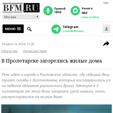
16+
Канал в
прямой
эфир
MAX
Москва
max.ru/bfm
Telegram
МЕНЮ
t.me/BFMnews
24 августа 2024, 12:26
Общество
Происшествия
В Пролетарске загорелись жилые дома
Речь идет о городе в Ростовской области, где седьмой день
тушат склады с дизтопливом, которые воспламенились из-
за падения обломков украинского дрона. Накануне в 5
километрах от этой базы загорелся сухой камыш, огонь
распространился на жилые дома