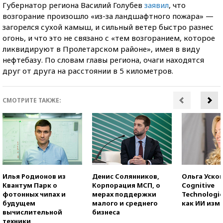
Губернатор региона Василий Голубев
заявил
, что
возгорание произошло «из-за ландшафтного пожара» —
загорелся сухой камыш, и сильный ветер быстро разнес
огонь, и что это не связано с «тем возгоранием, которое
ликвидируют в Пролетарском районе», имея в виду
нефтебазу. По словам главы региона, очаги находятся
друг от друга на расстоянии в 5 километров.
СМОТРИТЕ ТАКЖЕ:
Илья Родионов из
Денис Солянников,
Ольга Усков
Квантум Парк о
Корпорация МСП, о
Cognitive
фотонных чипах и
мерах поддержки
Technologie
будущем
малого и среднего
как ИИ изм
вычислительной
бизнеса
техники