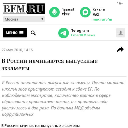
16+
Канал в
прямой
эфир
MAX
Москва
max.ru/bfm
Telegram
МЕНЮ
t.me/BFMnews
27 мая 2010, 14:16
В России начинаются выпускные
экзамены
В России начинаются выпускные экзамены. Почти миллион
школьников приступают сегодня к сдаче ЕГ. По
наблюдениям экспертов, количество взяток в сфере
образования продолжает расти, а с прошлого года
увеличилось в два раза. По данным МВД объёмы
коррупционных
В России начинаются выпускные экзамены.