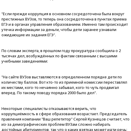
"Если прежде коррупция в основном сосредоточена была вокруг
престижных ВУЗов, то теперь она сосредоточена в пунктах приема
ЕГЭ и в органах управления образованием. Именно там происходит
утечка информации за деньги, чтобы дети заранее узнавали
ожидающие их задания ЕГЭ".
По словам эксперта, в прошлом году прокуратура сообщила о 2
тысячах дел, возбуждённых по фактам связанным с высшими
учебными заведениями:
"На сайте ВУЗов выставляются в определенном порядке дети по
количеству баллов. Вот кто-то из приемной комиссии переставлял
их местами, кого-то нечаянно забывал, кого-то чуть продвигал
вперед. По такому поводу порядка 2000 было дел".
Некоторые специалисты отказываются верить, что
коррупциёмкость в сфере образования возрастает. Председатель
правления компании "Ваш репетитор" Сергей Кузнецов считает, что
из-за демографических проблем ВУЗам сложно набирать
достойных абитуриентов, так что о каких взятках может идти речь: