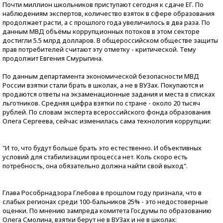
Почти миллион школьников приступают сегодня к сдаче ЕГ. По
наблюдениям экспертов, количество взяток в сфере образования
продолжает расти, а с прошлого года увеличилось в два раза. По
данным МВД объёмы коррупционных потоков в этом секторе
достигли 5.5 млрд долларов. В общероссийском обществе защиты
прав потребителей считают эту отметку - критической. Тему
продолжит Евгения Смурыгина.
По данным департамента экономической безопасности МВД
России взятки стали брать в школах, а не в ВУЗах. Покупаются и
продаются ответы на экзаменационные задания и места в списках
льготников. Средняя цифра взятки по стране - около 20 тысяч
рублей. По словам эксперта всероссийского фонда образования
Олега Сергеева, сейчас изменилась сама технология коррупции:
"И то, что будут больше брать это естественно. И объективных
условий для стабилизации процесса нет. Коль скоро есть
потребность, она обязательно должна найти свой выход".
Глава Рособрнадзора Глебова в прошлом году признала, что в
слабых регионах среди 100-бальников 25% - это недостоверные
оценки. По мнению зампреда комитета Госдумы по образованию
Олега Смолина, взятки берут не в ВУЗах и не в школах: