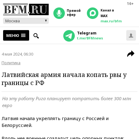
16+
Канал в
прямой
эфир
MAX
Москва
max.ru/bfm
Telegram
МЕНЮ
t.me/BFMnews
4 мая 2024, 06:30
Политика
Латвийская армия начала копать рвы у
границы с РФ
На эту работу Рига планирует потратить более 300 млн
евро
Латвия начала укреплять границу с Россией и
Белоруссией.
Вдоль нее военные создадут цепь опорных пунктов: