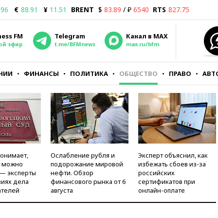
.96
€
88.91
¥
11.51
BRENT
$
83.89
/ ₽
6540
RTS
827.75
ness FM
Telegram
Канал в MAX
ой эфир
t.me/BFMnews
max.ru/bfm
НИИ
ФИНАНСЫ
ПОЛИТИКА
ОБЩЕСТВО
ПРАВО
АВТ
понимает,
Ослабление рубля и
Эксперт объяснил, как
и можно
подорожание мировой
избежать сбоев из-за
 — эксперты
нефти. Обзор
российских
виях дела
финансового рынка от 6
сертификатов при
ателей
августа
онлайн-оплате