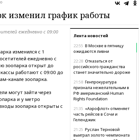
о
рк изменил график работы
ителей ежедневно с 09:00
Лента новостей
22:55
В Москве в пятницу
арка изменился с 1
ожидаются ливни
посетителей ежедневно с
22:28
Отказаться от
рию зоопарка открыт до
российского гражданства
 кассы работают с 09:00 до
станет значительно дороже
ам-канале зоопарка.
21:58
Генпрокуратура
признала нежелательным в
ели могут зайти через
РФ американский Human
опарка и у метро
Rights Foundation
входы зоопарка открыты с
21:35
«Аэрофлот» отменяет
часть рейсов в Сочи и
Геленджик
21:25
Руслан Терновой
выиграл золото чемпионата