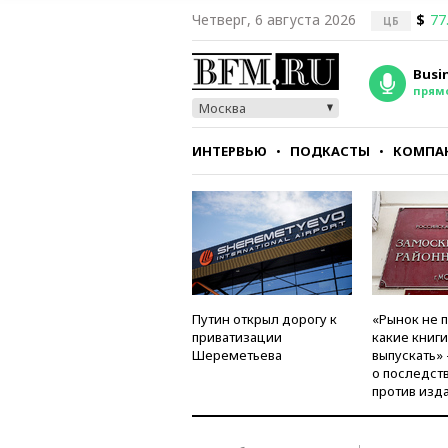
Четверг, 6 августа 2026
$
77
ЦБ
Busi
прям
Москва
ИНТЕРВЬЮ
ПОДКАСТЫ
КОМПА
СТИЛЬ
ТЕСТЫ
Путин открыл дорогу к
«Рынок не 
приватизации
какие книг
Шереметьева
выпускать»
о последст
против изд