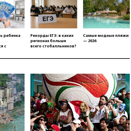
управлении аэропортом
Шереметьево
17:35
Шесть человек
пострадали при ударе ВСУ по
автобусу в Запорожской
области
ть ребенка
Рекорды ЕГЭ: в каких
Самые модные пляжи
регионах больше
— 2026
17:25
В аэропортах Сочи и
я с
всего стобалльников?
Геленджика сняты
ограничения
17:17
Власти РФ помогут
пострадавшему от атак на
склады Wildberries бизнесу
16:55
Экс-директору Popcorn
Books запросили четыре года
условно
16:46
ЦБ: международные
резервы России снизились
16:35
На восстановление
Херсонской области направят
6,8 млрд рублей