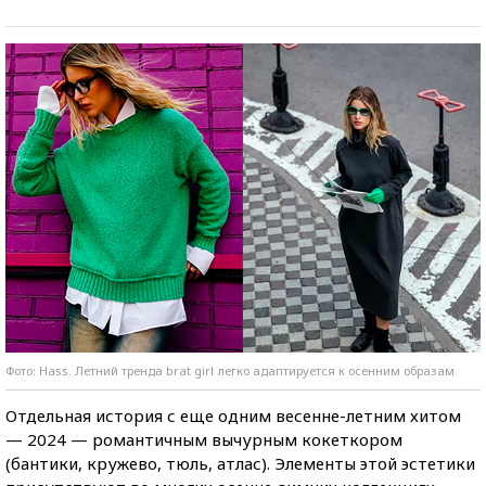
Фото: Hass. Летний тренда brat girl легко адаптируется к осенним образам
Отдельная история с еще одним весенне-летним хитом
— 2024 — романтичным вычурным кокеткором
(бантики, кружево, тюль, атлас). Элементы этой эстетики