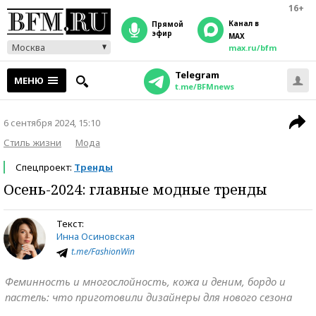
16+
Канал в
прямой
эфир
MAX
Москва
max.ru/bfm
Telegram
МЕНЮ
t.me/BFMnews
6 сентября 2024, 15:10
Стиль жизни
Мода
Спецпроект:
Тренды
Осень-2024: главные модные тренды
Текст:
Инна Осиновская
t.me/FashionWin
Феминность и многослойность, кожа и деним, бордо и
пастель: что приготовили дизайнеры для нового сезона