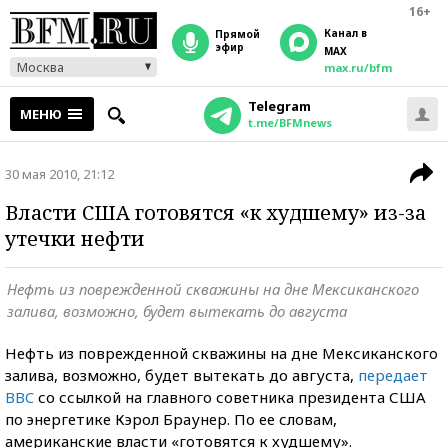
16+
Канал в
прямой
эфир
MAX
Москва
max.ru/bfm
Telegram
МЕНЮ
t.me/BFMnews
30 мая 2010, 21:12
Власти США готовятся «к худшему» из-за
утечки нефти
Нефть из поврежденной скважины на дне Мексиканского
залива, возможно, будет вытекать до августа
Нефть из поврежденной скважины на дне Мексиканского
залива, возможно, будет вытекать до августа,
передает
BBC
со ссылкой на главного советника президента США
по энергетике Кэрол Браунер. По ее словам,
американские власти «готовятся к худшему».