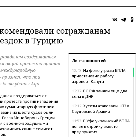
екомендовали согражданам
оездок в Турцию
огражданам воздержаться
Лента новостей
хся акций протеста против
а международную
12:48
На фоне угрозы БПЛА
приостановил работу
 признал, что при
аэропорт Калуги
ов были убиты &qu
12:37
ВС РФ заняли еще два
данам воздержаться от
села в ДНР
ий протеста против нападения
12:12
Хуситы атаковали НПЗ в
ую гуманитарную флотилию.
Саудовской Аравии
равана из шести судов были
в. Глава Минобороны Греции
11:53
В Уфе украинский БПЛА
ия с военно-воздушными
попал в стройку вместо
 находились свыше семисот
предприятия
ов.