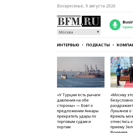
Воскресенье, 9 августа 2026
Busi
прям
Москва
ИНТЕРВЬЮ
ПОДКАСТЫ
КОМПА
СТИЛЬ
ТЕСТЫ
«У Турции есть рычаги
«Москву это
давления на обе
безусловно
стороны» — Бовт о
раздражае
предложении Анкары
Лукьянов о 
прекратить удары по
Кремль мо
торговым судам и
отнестись 
портам
приему Зел
Вучичем