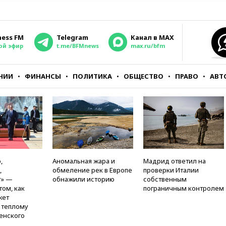
ness FM
Telegram
Канал в MAX
ой эфир
t.me/BFMnews
max.ru/bfm
НИИ
ФИНАНСЫ
ПОЛИТИКА
ОБЩЕСТВО
ПРАВО
АВТ
,
Аномальная жара и
Мадрид ответил на
,
обмеление рек в Европе
проверки Италии
т» —
обнажили историю
собственным
том, как
пограничным контролем
жет
к теплому
енского