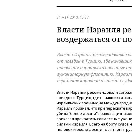
31 мая 2010, 15:37
Власти Израиля р
воздержаться от п
Власти Израиля рекомендовали с
от поездок в Турцию, где начавши
нападения израильских военных н
гуманитарную флотилию. Израиль
перехвате каравана из шести суд
Власти Израиля рекомендовали сограж
поездок в Турцию, где начавшихся акц
израильских военных на международн
Израиль признал, что при перехвате ка
убиты "более десяти" правозащитнико
приказал прекратить совместные учен
силами Израиля. Всего на борту судов
человек и около десяти тысяч тонн груз