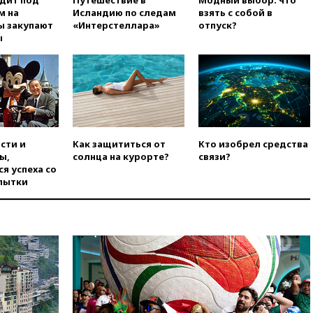
м на
Исландию по следам
взять с собой в
вчера, 18:56
«Газпром»: объем
ы закупают
«Интерстеллара»
отпуск?
газа в европейских подземных
ы
хранилищах достиг
антирекорда
вчера, 18:25
ТАСС: Уиткофф и
Кушнер могут вскоре посетить
Москву и Киев
вчера, 17:43
«Тиса» выдвинула
экс-председателя Верховного
сти и
Как защититься от
Кто изобрел средства
суда на пост президента
ы,
солнца на курорте?
связи?
Венгрии
я успеха со
пытки
вчера, 16:50
Politico: «Газовая
авантюра Германии ставит под
угрозу европейскую зиму»
вчера, 16:16
Беспилотник
взорвался вблизи
газопровода в Болгарии
вчера, 15:25
При атаке БПЛА в
Белгородской области погиб
мирный житель