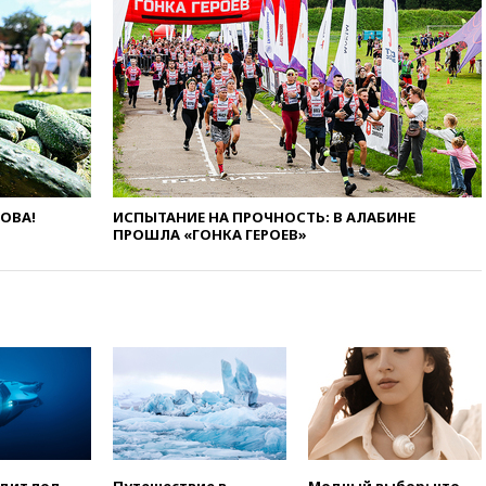
режиссер Кирилл Соколов
снимет триллер для Netflix
вчера, 22:20
Турция призвала
к мораторию на удары по
торговым судам в Черном
море
вчера, 21:43
Экс-
председатель Верховного
суда Венгрии согласился стать
президентом республики
ЛОВА!
ИСПЫТАНИЕ НА ПРОЧНОСТЬ: В АЛАБИНЕ
ПРОШЛА «ГОНКА ГЕРОЕВ»
вчера, 20:58
Финляндия
введет экзамен для
претендентов на получение
гражданства
вчера, 20:12
Минобороны
Болгарии: упавший в стране
беспилотник, скорее всего,
был украинским
вчера, 19:29
ОАЭ обвинили
Иран в атаке на судно
нефтяной компании ADNOC в
Ормузе
одит под
Путешествие в
Модный выбор: что