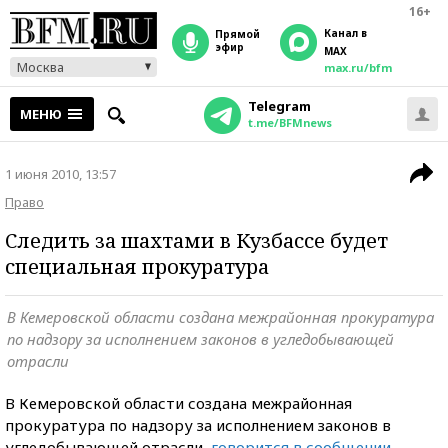
16+
Канал в
прямой
эфир
MAX
Москва
max.ru/bfm
Telegram
МЕНЮ
t.me/BFMnews
1 июня 2010, 13:57
Право
Следить за шахтами в Кузбассе будет
специальная прокуратура
В Кемеровской области создана межрайонная прокуратура
по надзору за исполнением законов в угледобывающей
отрасли
В Кемеровской области создана межрайонная
прокуратура по надзору за исполнением законов в
угледобывающей отрасли,
говорится в сообщении