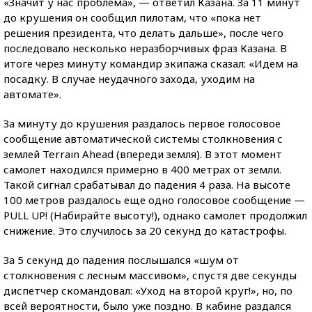
«Значит у нас проблема», — ответил Казана. За 11 минут
до крушения он cообщил пилотам, что «пока нет
решения президента, что делать дальше», после чего
последовало несколько неразборчивых фраз Казана. В
итоге через минуту командир экипажа сказал: «Идем на
посадку. В случае неудачного захода, уходим на
автомате».
За минуту до крушения раздалось первое голосовое
сообщение автоматической системы столкновения с
землей Terrain Ahead (впереди земля). В этот момент
самолет находился примерно в 400 метрах от земли.
Такой сигнал срабатывал до падения 4 раза. На высоте
100 метров раздалось еще одно голосовое сообщение —
PULL UP! (Набирайте высоту!), однако самолет продолжил
снижение. Это случилось за 20 секунд до катастрофы.
За 5 секунд до падения послышался «шум от
столкновения с лесным массивом», спустя две секунды
диспетчер скомандовал: «Уход на второй круг!», но, по
всей вероятности, было уже поздно. В кабине раздался