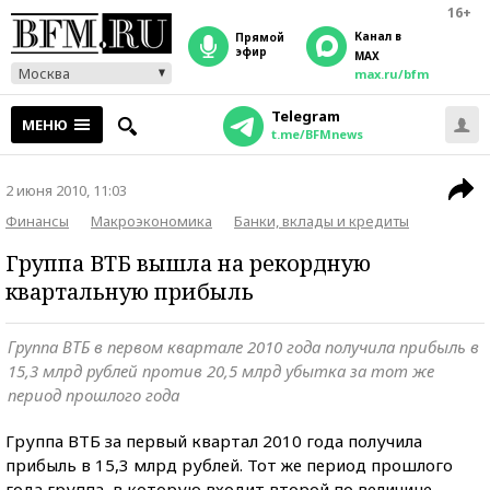
16+
Канал в
прямой
эфир
MAX
Москва
max.ru/bfm
Telegram
МЕНЮ
t.me/BFMnews
2 июня 2010, 11:03
Финансы
Макроэкономика
Банки, вклады и кредиты
Группа ВТБ вышла на рекордную
квартальную прибыль
Группа ВТБ в первом квартале 2010 года получила прибыль в
15,3 млрд рублей против 20,5 млрд убытка за тот же
период прошлого года
Группа ВТБ за первый квартал 2010 года получила
прибыль в 15,3 млрд рублей. Тот же период прошлого
года группа, в которую входит второй по величине