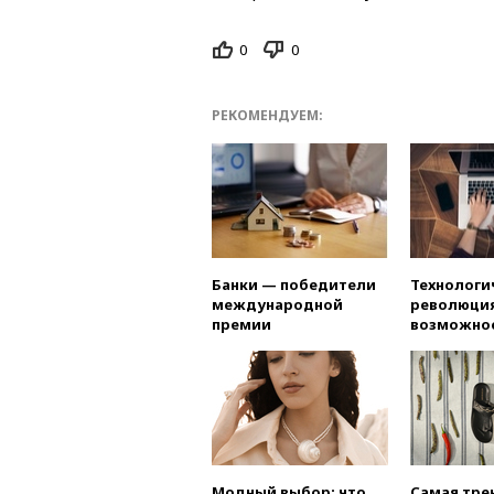
0
0
РЕКОМЕНДУЕМ:
Банки — победители
Технологи
международной
революция
премии
возможно
Модный выбор: что
Самая тре