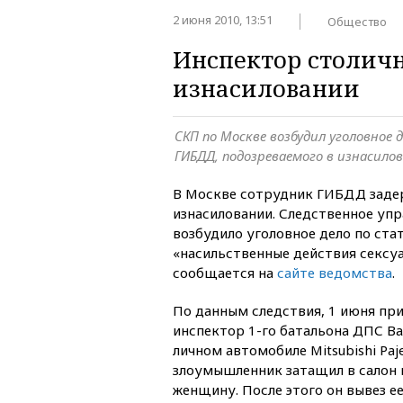
2 июня 2010, 13:51
Общество
Инспектор столичн
изнасиловании
СКП по Москве возбудил уголовное
ГИБДД, подозреваемого в изнасило
В Москве сотрудник ГИБДД заде
изнасиловании. Следственное уп
возбудило уголовное дело по ста
«насильственные действия сексуа
сообщается на
сайте ведомства
.
По данным следствия, 1 июня при
инспектор 1-го батальона ДПС Ва
личном автомобиле Mitsubishi Paj
злоумышленник затащил в салон 
женщину. После этого он вывез ее