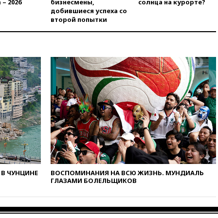
 – 2026
бизнесмены,
солнца на курорте?
вчера, 21:21
Правительство
добившиеся успеха со
РФ разрешило продажу
второй попытки
бензина старых
экологических классов
вчера, 21:15
Путин обсудил с
Машковым 150-летие Союза
театральных деятелей
вчера, 20:47
Newsweek:
«взрывная» диарея охватила
47 из 50 штатов США
вчера, 20:35
ПВО за 12 часов
сбила 200 украинских
беспилотников
вчера, 20:20
Третий комплект
золотых медалей выиграли на
ЧЕ российские синхронистки
В ЧУНЦИНЕ
ВОСПОМИНАНИЯ НА ВСЮ ЖИЗНЬ. МУНДИАЛЬ
вчера, 20:15
ТАСС: жизни
ГЛАЗАМИ БОЛЕЛЬЩИКОВ
главы «Уралдронзавода»
после взрыва ничего не
угрожает