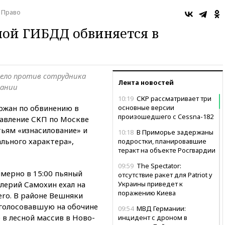
Право
ой ГИБДД обвиняется в
 дело против сотрудника
Лента новостей
вании
10:19
СКР рассматривает три
ржан по обвинению в
основные версии
произошедшего с Cessna-182
равление СКП по Москве
тьям «изнасилование» и
10:18
В Приморье задержаны
льного характера»,
подростки, планировавшие
теракт на объекте Росгвардии
09:59
The Spectator:
мерно в 15:00 пьяный
отсутствие ракет для Patriot у
лерий Самохин ехал на
Украины приведет к
поражению Киева
ero. В районе Вешняки
голосовавшую на обочине
09:54
МВД Германии:
 в лесной массив в Ново-
инцидент с дроном в