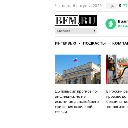
Четверг, 6 августа 2026
$
77
ЦБ
Busi
прям
Москва
ИНТЕРВЬЮ
ПОДКАСТЫ
КОМПА
СТИЛЬ
ТЕСТЫ
ЦБ повысил прогноз по
В России р
инфляции, но не
производст
исключил дальнейшего
бензина ни
снижения ключевой
экологичес
ставки