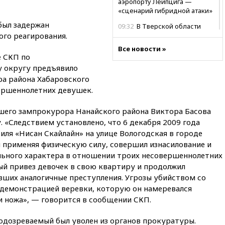
аэропорту Лейпцига —
«сценарий гибридной атаки»
был задержан
09:32
В Тверской области
го реагирования.
обломки дрона повредили
фасад логокомплекса
Все новости »
Wildberries
е СКП по
 округу предъявило
09:18
В Ярославской области
отражена самая
а района Хабаровского
массированная атака БПЛА
вершеннолетних девушек.
09:16
Трамп сообщил об
шего зампрокурора Нанайского района Виктора Басова
огромном запасе боеприпасов
в США
 «Следствием установлено, что 6 декабря 2009 года
биля «Нисан Скайлайн» на улице Вологодская в городе
08:54
В Таиланде сегодня
 применяя физическую силу, совершил изнасилование и
прощаются с молодыми
россиянами, жестоко убитыми
льного характера в отношении троих несовершеннолетних
в Паттайе
ый привез девочек в свою квартиру и продолжил
ших аналогичные преступления. Угрозы убийством со
08:26
Летчики с упавшего
демонстрацией веревки, которую он намеревался
самолета в Приангарье
отделались ссадинами и
 и ножа», — говорится в сообщении СКП.
ушибами
подозреваемый был уволен из органов прокуратуры.
07:40
Таджикистан и