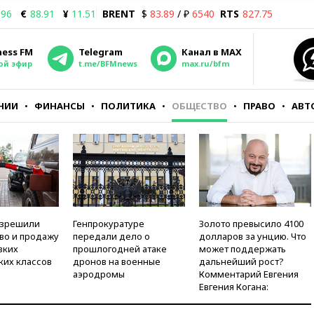
.96
€
88.91
¥
11.51
BRENT
$
83.89
/ ₽
6540
RTS
827.75
ness FM
Telegram
Канал в MAX
ой эфир
t.me/BFMnews
max.ru/bfm
НИИ
ФИНАНСЫ
ПОЛИТИКА
ОБЩЕСТВО
ПРАВО
АВТ
азрешили
Генпрокуратуре
Золото превысило 4100
во и продажу
передали дело о
долларов за унцию. Что
зких
прошлогодней атаке
может поддержать
ких классов
дронов на военные
дальнейший рост?
аэродромы
Комментарий Евгения
Евгения Когана: