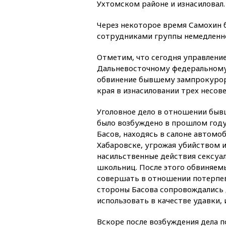
Ухтомском районе и изнасиловал.
Через некоторое время Самохин 
сотрудниками группы немедленно
Отметим, что сегодня управлени
Дальневосточному федеральному
обвинение бывшему зампрокурор
края в изнасиловании трех несо
Уголовное дело в отношении быв
было возбуждено в прошлом году.
Басов, находясь в салоне автомо
Хабаровске, угрожая убийством и
насильственные действия сексуа
школьниц. После этого обвиняем
совершать в отношении потерпев
стороны Басова сопровождались 
использовать в качестве удавки,
Вскоре после возбуждения дела 