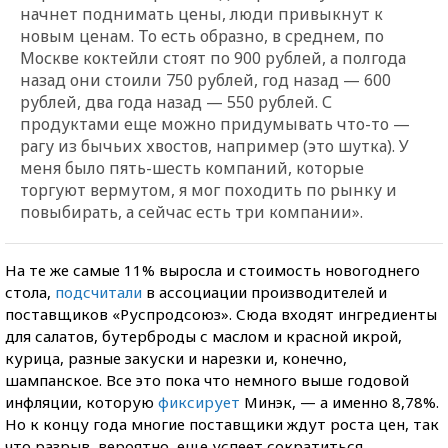
начнет поднимать цены, люди привыкнут к
новым ценам. То есть образно, в среднем, по
Москве коктейли стоят по 900 рублей, а полгода
назад они стоили 750 рублей, год назад — 600
рублей, два года назад — 550 рублей. С
продуктами еще можно придумывать что-то —
рагу из бычьих хвостов, например (это шутка). У
меня было пять-шесть компаний, которые
торгуют вермутом, я мог походить по рынку и
повыбирать, а сейчас есть три компании».
На те же самые 11% выросла и стоимость новогоднего
стола,
подсчитали
в ассоциации производителей и
поставщиков «Руспродсоюз». Сюда входят ингредиенты
для салатов, бутерброды с маслом и красной икрой,
курица, разные закуски и нарезки и, конечно,
шампанское. Все это пока что немного выше годовой
инфляции, которую
фиксирует
Минэк, — а именно 8,78%.
Но к концу года многие поставщики ждут роста цен, так
что разрыв, вероятно, еще успеет сократиться.