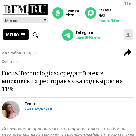
16+
Канал в
прямой
эфир
MAX
Москва
max.ru/bfm
Telegram
МЕНЮ
t.me/BFMnews
2 декабря 2024, 21:33
Финансы
Focus Technologies: средний чек в
московских ресторанах за год вырос на
11%
Текст:
Яна Ретунская
Исследование проводилось с января по ноябрь. Следом за
увеличением чека выросла и выручка заведений, в том числе