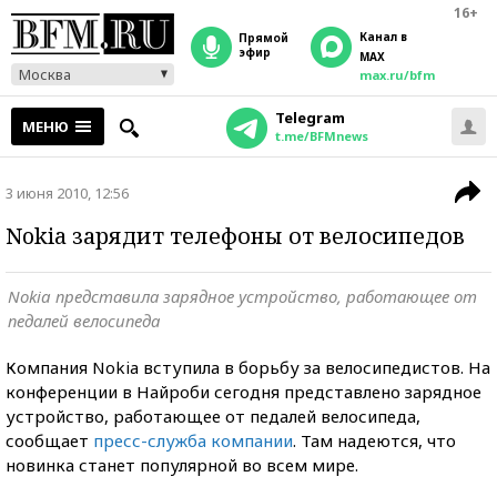
16+
Канал в
прямой
эфир
MAX
Москва
max.ru/bfm
Telegram
МЕНЮ
t.me/BFMnews
3 июня 2010, 12:56
Nokia зарядит телефоны от велосипедов
Nokia представила зарядное устройство, работающее от
педалей велосипеда
Компания Nokia вступила в борьбу за велосипедистов. На
конференции в Найроби сегодня представлено зарядное
устройство, работающее от педалей велосипеда,
сообщает
пресс-служба компании
. Там надеются, что
новинка станет популярной во всем мире.