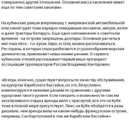
совершенно другие отношения. Основная масса населения живет
еще по тем советским законам».
На кубинских улицах вперемешку с американской автомобильной
классикой гудят тоже изрядно повидавшие москвичи, жигули, волги
и даже тракторы Беларусь. Еще одно напоминание о советском
времени - на острове запрещены доллары. Основные расчеты в
местных песо - т.н. куках. Евро, кстати, можно расплачиваться.
Рестораны, в которых глаза разбегаются от разнообразия морских
деликатесов, привлекают невысокими ценами. О сервисе
кубинских отелей рассказывает первый вице-президент
Ассоциации туроператоров России Владимир Канторович:
«Всегда, конечно, существуют вопросы по качеству обслуживания,
на курортах Карибского бассейна, но это, безусловно,
компенсируется низкими ценами по сравнению с другими
курортами такого уровня. Если говорить о возможности совсем
эксклюзивного отдыха аренды вилл с прислугой, все это на Кубе
тоже в полной мере присутствует. Люкс на Кубе обойдется в разы
дешевле, чем аренда вилы на каком-нибудь французском острове,
например, Сан Бартоломей в том же Карибском бассейне».