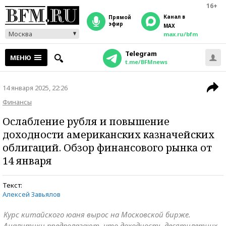
16+
Канал в
прямой
эфир
MAX
Москва
max.ru/bfm
Telegram
МЕНЮ
t.me/BFMnews
14 января 2025, 22:26
Финансы
Ослабление рубля и повышение
доходности американских казначейских
облигаций. Обзор финансового рынка от
14 января
Текст:
Алексей Завьялов
Курс китайского юаня вырос на Московской бирже.
Аналитики предполагают, что доходность десятилетних