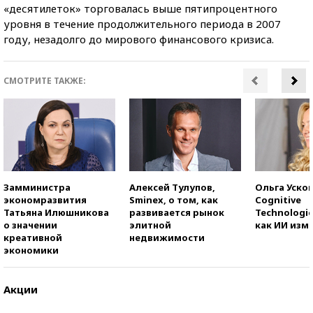
«десятилеток» торговалась выше пятипроцентного
уровня в течение продолжительного периода в 2007
году, незадолго до мирового финансового кризиса.
СМОТРИТЕ ТАКЖЕ:
Замминистра
Алексей Тулупов,
Ольга Усков
экономразвития
Sminex, о том, как
Cognitive
Татьяна Илюшникова
развивается рынок
Technologie
о значении
элитной
как ИИ изм
креативной
недвижимости
экономики
Акции