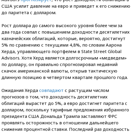
США усилит давление на евро и приведет к его снижению
до паритета с долларом.
Рост доллара до самого высокого уровня более чем за
два года совпал с повышением доходности десятилетних
казначейских облигаций, которые, вероятно, достигнут
5% по сравнению с текущими 4,8%, по словам Аарона
Херда, управляющего портфелем в State Street Global
Advisors. Хотя Херд является долгосрочным «медведем»
по доллару, он правильно спрогнозировал недавний
скачок американской валюты, открыв тактическую
длинную позицию в четвертом квартале прошлого года.
Ожидания Херда
совпадают
с растущим числом
прогнозов о том, что доходность десятилетних
облигаций вырастет до 5%, а евро достигнет паритета с
долларом, поскольку тарифные предложения избранного
президента США Дональда Трампа заставляют ФРС
проявлять осторожность в отношении дальнейшего
снижения процентной ставки. Последний раз доходность