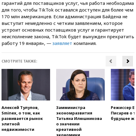
гарантий для поставщиков услуг, чья работа необходима
для того, чтобы TikTok оставался доступен для более чем
170 млн американцев. Если администрация Байдена не
выступит немедленно с четким заявлением, которое
устроит основных поставщиков услуг и гарантирует
неисполнение закона, TikTok будет вынужден прекратить
работу 19 января», —
заявляет
компания.
СМОТРИТЕ ТАКЖЕ:
Алексей Тулупов,
Замминистра
Режиссер Е
Sminex, о том, как
экономразвития
Писарев о т
развивается рынок
Татьяна Илюшникова
будущее ж
элитной
о значении
недвижимости
креативной
экономики