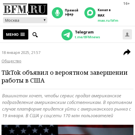
16+
Канал в
прямой
эфир
MAX
Москва
max.ru/bfm
Telegram
МЕНЮ
t.me/BFMnews
18 января 2025, 21:57
Общество
TikTok объявил о вероятном завершении
работы в США
Вашингтон хочет, чтобы сервис продал американское
подразделение американским собственникам. В противном
случае платформе придется уйти с американского рынка с
19 января. В США у соцсети 170 млн пользователей