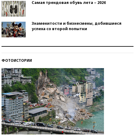
Самая трендовая обувь лета – 2026
Знаменитости и бизнесмены, добившиеся
успеха со второй попытки
Как защититься от солнца на курорте?
ФОТОИСТОРИИ
Кто изобрел средства связи?